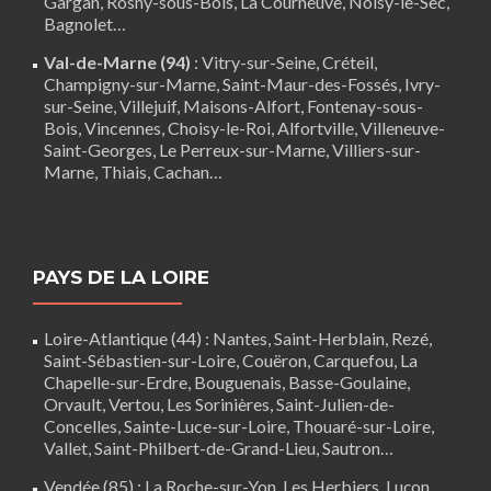
Gargan, Rosny-sous-Bois, La Courneuve, Noisy-le-Sec,
Bagnolet…
Val-de-Marne (94)
:
Vitry-sur-Seine
,
Créteil
,
Champigny-sur-Marne, Saint-Maur-des-Fossés, Ivry-
sur-Seine, Villejuif, Maisons-Alfort, Fontenay-sous-
Bois,
Vincennes
, Choisy-le-Roi, Alfortville, Villeneuve-
Saint-Georges, Le Perreux-sur-Marne, Villiers-sur-
Marne, Thiais, Cachan…
PAYS DE LA LOIRE
Loire-Atlantique (44)
:
Nantes
,
Saint-Herblain
,
Rezé
,
Saint-Sébastien-sur-Loire,
Couëron
,
Carquefou
,
La
Chapelle-sur-Erdre
,
Bouguenais
,
Basse-Goulaine
,
Orvault,
Vertou
,
Les Sorinières
,
Saint-Julien-de-
Concelles
,
Sainte-Luce-sur-Loire
,
Thouaré-sur-Loire
,
Vallet, Saint-Philbert-de-Grand-Lieu, Sautron…
Vendée (85)
:
La Roche-sur-Yon
,
Les Herbiers
,
Luçon
,