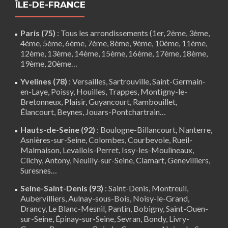
ÎLE-DE-FRANCE
Paris (75)
: Tous les arrondissements (1er, 2ème, 3ème,
4ème, 5ème, 6ème, 7ème, 8ème, 9ème, 10ème, 11ème,
12ème, 13ème, 14ème, 15ème, 16ème, 17ème, 18ème,
19ème, 20ème…
Yvelines (78)
:
Versailles
,
Sartrouville
,
Saint-Germain-
en-Laye
,
Poissy
,
Houilles
, Trappes,
Montigny-le-
Bretonneux
, Plaisir,
Guyancourt
,
Rambouillet
,
Élancourt
,
Beynes
,
Jouars-Pontchartrain
…
Hauts-de-Seine (92)
:
Boulogne-Billancourt
,
Nanterre
,
Asnières-sur-Seine, Colombes, Courbevoie, Rueil-
Malmaison, Levallois-Perret, Issy-les-Moulineaux,
Clichy, Antony, Neuilly-sur-Seine,
Clamart
, Genevilliers,
Suresnes…
Seine-Saint-Denis (93)
: Saint-Denis, Montreuil,
Aubervilliers, Aulnay-sous-Bois, Noisy-le-Grand,
Drancy, Le Blanc-Mesnil, Pantin, Bobigny, Saint-Ouen-
sur-Seine, Épinay-sur-Seine, Sevran, Bondy, Livry-