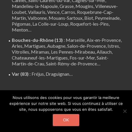
Cannet
,
Saint-Laurent-du-Var
,
Cagnes-sur-Mer
,
Mandelieu-la-Napoule
,
Grasse
,
Mougins
,
Villeneuve-
Loubet
,
Vallauris
,
Vence
,
Carros
, Roquebrune-Cap-
Martin,
Valbonne
,
Mouans-Sartoux
, Biot, Peymeinade,
Pégomas, La Colle-sur-Loup, Roquefort-les-Pins,
Menton…
Bouches-du-Rhône (13)
:
Marseille
,
Aix-en-Provence
,
Arles
,
Martigues
,
Aubagne
,
Salon-de-Provence
,
Istres
,
Vitrolles
,
Miramas
,
Les Pennes-Mirabeau
,
Allauch
,
Chateauneuf-les-Martigues
,
Fos-sur-Mer
,
Saint-
Martin-de-Crau
,
Saint-Rémy-de-Provence
…
Var (83)
:
Fréjus
, Draguignan…
Nous utilisons des cookies pour vous garantir la meilleure
OCCITANIE
expérience sur notre site web. Si vous continuez à utiliser ce
site, nous supposerons que vous en êtes satisfait.
Gard (30)
:
Nîmes
…
OK
Haute-Garonne (31)
:
Toulouse
,
Colomiers
,