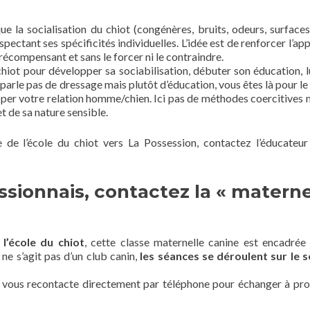
e la socialisation du chiot (congénères, bruits, odeurs, surfaces
ectant ses spécificités individuelles. L’idée est de renforcer l’app
 récompensant et sans le forcer ni le contraindre.
hiot pour développer sa sociabilisation, débuter son éducation, lu
arle pas de dressage mais plutôt d’éducation, vous êtes là pour le 
per votre relation homme/chien. Ici pas de méthodes coercitives 
et de sa nature sensible.
 de l’école du chiot vers La Possession, contactez l’éducateur
sionnais, contactez la « materne
l’école du chiot
, cette classe maternelle canine est encadrée
ne s’agit pas d’un club canin,
les séances se déroulent sur le 
n vous recontacte directement par téléphone pour échanger à pr