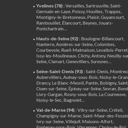
Yvelines (78)
:
Versailles
,
Sartrouville
,
Saint-
Germain-en-Laye
,
Poissy
,
Houilles
, Trappes,
Montigny-le-Bretonneux
, Plaisir,
Guyancourt
,
Rambouillet
,
Élancourt
,
Beynes
,
Jouars-
Pontchartrain
…
Hauts-de-Seine (92)
:
Boulogne-Billancourt
,
Nanterre
, Asnières-sur-Seine, Colombes,
Courbevoie, Rueil-Malmaison, Levallois-Perret
Issy-les-Moulineaux, Clichy, Antony, Neuilly-su
Seine,
Clamart
, Genevilliers, Suresnes…
Seine-Saint-Denis (93)
: Saint-Denis, Montreui
Aubervilliers, Aulnay-sous-Bois, Noisy-le-Gran
Drancy, Le Blanc-Mesnil, Pantin, Bobigny, Saint
Ouen-sur-Seine, Épinay-sur-Seine, Sevran, Bond
Livry-Gargan, Rosny-sous-Bois, La Courneuve,
Noisy-le-Sec, Bagnolet…
Val-de-Marne (94)
:
Vitry-sur-Seine
,
Créteil
,
Champigny-sur-Marne, Saint-Maur-des-Fossés
Ivry-sur-Seine, Villejuif, Maisons-Alfort,
Fontenay-sous-Bois,
Vincennes
, Choisy-le-Roi,