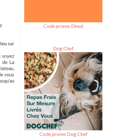
e
Code promo Elmut
ieu sur
Dog Chef
s soyez
s de La
lateau,
de vous
usqu’au
Code promo Dog Chef