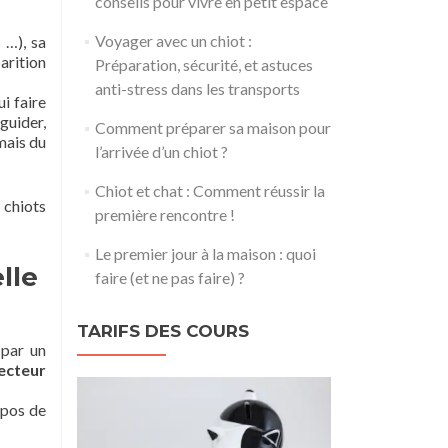
conseils pour vivre en petit espace
Voyager avec un chiot :
 …), sa
arition
Préparation, sécurité, et astuces
anti-stress dans les transports
i faire
guider,
Comment préparer sa maison pour
mais du
l’arrivée d’un chiot ?
Chiot et chat : Comment réussir la
 chiots
première rencontre !
Le premier jour à la maison : quoi
lle
faire (et ne pas faire) ?
TARIFS DES COURS
 par un
secteur
opos de