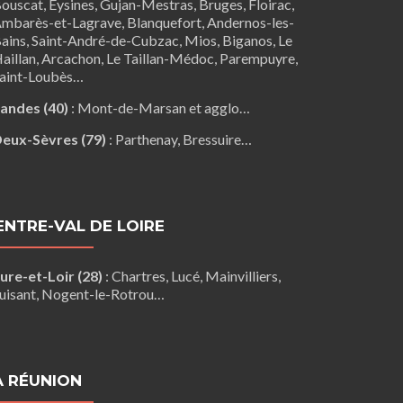
ouscat
,
Eysines
, Gujan-Mestras,
Bruges
,
Floirac
,
mbarès-et-Lagrave
,
Blanquefort
,
Andernos-les-
ains
, Saint-André-de-Cubzac,
Mios
,
Biganos
,
Le
aillan
,
Arcachon
,
Le Taillan-Médoc
,
Parempuyre
,
aint-Loubès
…
andes (40)
:
Mont-de-Marsan
et agglo…
eux-Sèvres (79)
:
Parthenay
,
Bressuire
…
ENTRE-VAL DE LOIRE
ure-et-Loir (28)
:
Chartres
,
Lucé
,
Mainvilliers
,
uisant
,
Nogent-le-Rotrou
…
A RÉUNION