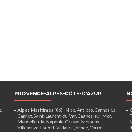
PROVENCE-ALPES-CÔTE-D’AZUR
N
e,
Alpes Maritimes (06)
:
Nice
,
Antibes
,
Cannes
,
Le
G
Cannet
,
Saint-Laurent-du-Var
,
Cagnes-sur-Mer
,
T
Mandelieu-la-Napoule
,
Grasse
,
Mougins
,
M
Villeneuve-Loubet
,
Vallauris
,
Vence
,
Carros
,
d