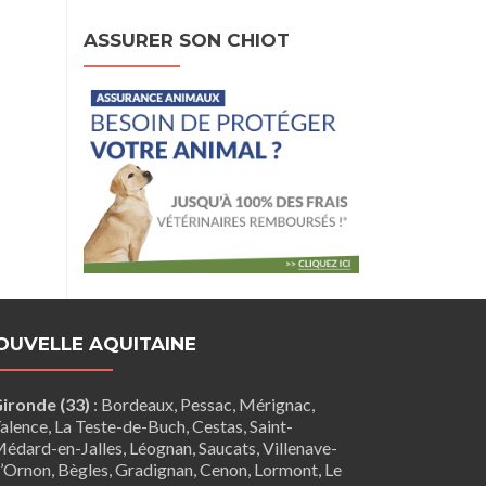
ASSURER SON CHIOT
OUVELLE AQUITAINE
ironde (33)
:
Bordeaux
,
Pessac
,
Mérignac
,
alence
,
La Teste-de-Buch
,
Cestas
,
Saint-
édard-en-Jalles
,
Léognan
,
Saucats
,
Villenave-
’Ornon
,
Bègles
,
Gradignan
,
Cenon
,
Lormont
,
Le