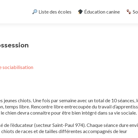
Skip
to
Liste des écoles
Éducation canine
So
content
ossession
e sociabilisation
unes chiots. Une fois par semaine avec un total de 10 séances, l
ion, temps libre. Rencontre libre entrecoupée du travail d’apprentis
 chien devra connaitre pour être bien intégré dans sa vie sociale.
isé de l’éducateur (secteur Saint-Paul 974). Chaque séance dure env
chiots de races et de tailles différentes accompagnés de leur