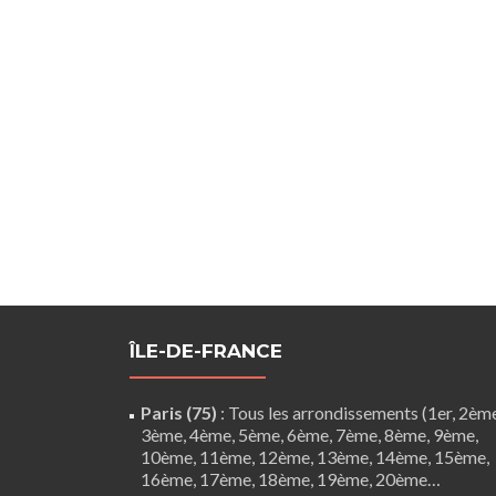
ÎLE-DE-FRANCE
Paris (75)
: Tous les arrondissements (1er, 2èm
3ème, 4ème, 5ème, 6ème, 7ème, 8ème, 9ème,
10ème, 11ème, 12ème, 13ème, 14ème, 15ème,
16ème, 17ème, 18ème, 19ème, 20ème…