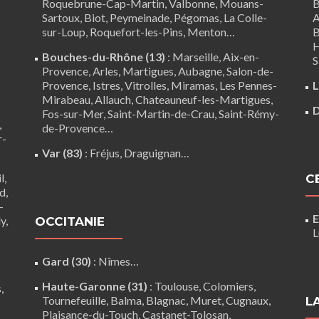
Roquebrune-Cap-Martin,
Valbonne
,
Mouans-
B
Sartoux
, Biot, Peymeinade, Pégomas, La Colle-
A
sur-Loup, Roquefort-les-Pins, Menton…
B
H
Bouches-du-Rhône (13)
:
Marseille
,
Aix-en-
S
Provence
,
Arles
,
Martigues
,
Aubagne
,
Salon-de-
Provence
,
Istres
,
Vitrolles
,
Miramas
,
Les Pennes-
L
Mirabeau
,
Allauch
,
Chateauneuf-les-Martigues
,
D
Fos-sur-Mer
,
Saint-Martin-de-Crau
,
Saint-Rémy-
,
de-Provence
…
r-
Var (83)
:
Fréjus
, Draguignan…
l,
C
d,
-
E
y,
OCCITANIE
L
Gard (30)
:
Nîmes
…
Haute-Garonne (31)
:
Toulouse
,
Colomiers
,
,
Tournefeuille
,
Balma
,
Blagnac
,
Muret
,
Cugnaux
,
L
Plaisance-du-Touch
,
Castanet-Tolosan
,