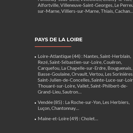
Alfortville, Villeneuve-Saint-Georges, Le Perre
sur-Marne, Villiers-sur-Marne, Thiais, Cachan
PAYS DE LA LOIRE
Loire-Atlantique (44)
:
Nantes
,
Saint-Herblain
,
Rezé
, Saint-Sébastien-sur-Loire,
Couëron
,
Carquefou
,
La Chapelle-sur-Erdre
,
Bouguenais
,
Basse-Goulaine
, Orvault,
Vertou
,
Les Sorinières
Saint-Julien-de-Concelles
,
Sainte-Luce-sur-Loi
Thouaré-sur-Loire
, Vallet, Saint-Philbert-de-
Grand-Lieu, Sautron…
Vendée (85)
:
La Roche-sur-Yon
,
Les Herbiers
,
Luçon
,
Chantonnay
…
Maine-et-Loire (49) :
Cholet
…