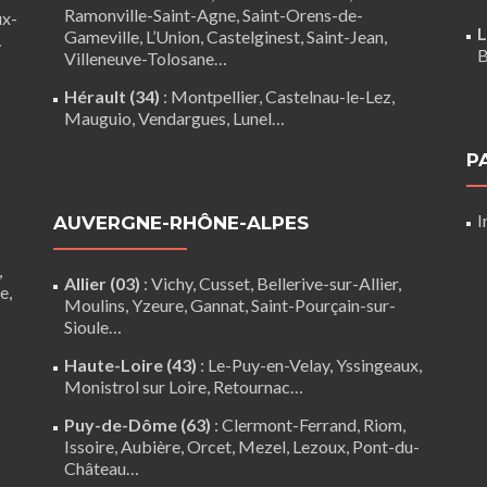
Ramonville-Saint-Agne
,
Saint-Orens-de-
ux-
L
Gameville
,
L’Union
,
Castelginest
,
Saint-Jean
,
…
B
Villeneuve-Tolosane
…
Hérault (34)
:
Montpellier
,
Castelnau-le-Lez
,
Mauguio
,
Vendargues
,
Lunel
…
P
I
AUVERGNE-RHÔNE-ALPES
,
Allier (03)
:
Vichy
, Cusset, Bellerive-sur-Allier,
re
,
Moulins
, Yzeure, Gannat,
Saint-Pourçain-sur-
Sioule
…
Haute-Loire (43)
:
Le-Puy-en-Velay
,
Yssingeaux
,
Monistrol sur Loire
,
Retournac
…
Puy-de-Dôme (63)
:
Clermont-Ferrand
,
Riom
,
Issoire
,
Aubière
,
Orcet
,
Mezel
,
Lezoux
,
Pont-du-
Château
…