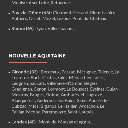
Monistrol sur Loire
,
Retournac
…
Puy-de-Dôme (63)
:
Clermont-Ferrand
,
Riom
,
Issoire
,
Aubière
,
Orcet
,
Mezel
,
Lezoux
,
Pont-du-Château
…
Rhône (69)
:
Lyon
, Villeurbanne…
NOUVELLE AQUITAINE
Gironde (33)
:
Bordeaux
,
Pessac
,
Mérignac
,
Talence
,
La
Teste-de-Buch
,
Cestas
,
Saint-Médard-en-Jalles
,
Léognan
,
Saucats
,
Villenave-d’Ornon
,
Bègles
,
Gradignan
,
Cenon
,
Lormont
,
Le Bouscat
,
Eysines
, Gujan-
Mestras,
Bruges
,
Floirac
,
Ambarès-et-Lagrave
,
Blanquefort
,
Andernos-les-Bains
, Saint-André-de-
Cubzac,
Mios
,
Biganos
,
Le Haillan
,
Arcachon
,
Le
Taillan-Médoc
,
Parempuyre
,
Saint-Loubès
…
Landes (40)
:
Mont-de-Marsan
et agglo…