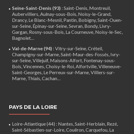
Seine-Saint-Denis (93)
: Saint-Denis, Montreuil,
Aubervilliers, Aulnay-sous-Bois, Noisy-le-Grand,
Drancy, Le Blanc-Mesnil, Pantin, Bobigny, Saint-Ouen-
sur-Seine, Épinay-sur-Seine, Sevran, Bondy, Livry-
Gargan, Rosny-sous-Bois, La Courneuve, Noisy-le-Sec,
Bagnolet…
Val-de-Marne (94)
:
Vitry-sur-Seine
,
Créteil
,
Champigny-sur-Marne, Saint-Maur-des-Fossés, Ivry-
sur-Seine, Villejuif, Maisons-Alfort, Fontenay-sous-
Bois,
Vincennes
, Choisy-le-Roi, Alfortville, Villeneuve-
Saint-Georges, Le Perreux-sur-Marne, Villiers-sur-
Marne, Thiais, Cachan…
PAYS DE LA LOIRE
Loire-Atlantique (44)
:
Nantes
,
Saint-Herblain
,
Rezé
,
Saint-Sébastien-sur-Loire,
Couëron
,
Carquefou
,
La