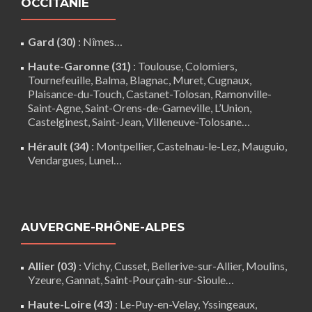
OCCITANIE
Gard (30)
:
Nîmes
…
Haute-Garonne (31)
:
Toulouse
,
Colomiers
,
Tournefeuille
,
Balma
,
Blagnac
,
Muret
,
Cugnaux
,
Plaisance-du-Touch
,
Castanet-Tolosan
,
Ramonville-
Saint-Agne
,
Saint-Orens-de-Gameville
,
L’Union
,
Castelginest
,
Saint-Jean
,
Villeneuve-Tolosane
…
Hérault (34)
:
Montpellier
,
Castelnau-le-Lez
,
Mauguio
,
Vendargues
,
Lunel
…
AUVERGNE-RHÔNE-ALPES
Allier (03)
:
Vichy
, Cusset, Bellerive-sur-Allier,
Moulins
,
Yzeure, Gannat,
Saint-Pourçain-sur-Sioule
…
Haute-Loire (43)
:
Le-Puy-en-Velay
,
Yssingeaux
,