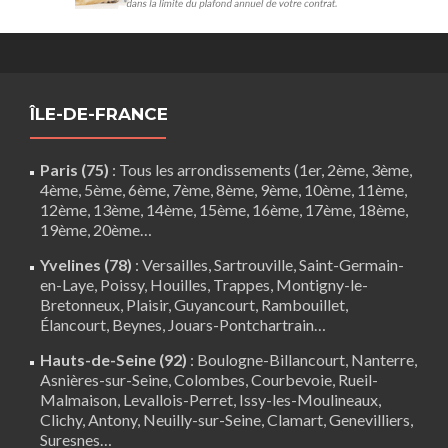
ÎLE-DE-FRANCE
Paris (75)
: Tous les arrondissements (1er, 2ème, 3ème,
4ème, 5ème, 6ème, 7ème, 8ème, 9ème, 10ème, 11ème,
12ème, 13ème, 14ème, 15ème, 16ème, 17ème, 18ème,
19ème, 20ème…
Yvelines (78)
:
Versailles
,
Sartrouville
,
Saint-Germain-
en-Laye
,
Poissy
,
Houilles
, Trappes,
Montigny-le-
Bretonneux
, Plaisir,
Guyancourt
,
Rambouillet
,
Élancourt
,
Beynes
,
Jouars-Pontchartrain
…
Hauts-de-Seine (92)
:
Boulogne-Billancourt
,
Nanterre
,
Asnières-sur-Seine, Colombes, Courbevoie, Rueil-
Malmaison, Levallois-Perret, Issy-les-Moulineaux,
Clichy, Antony, Neuilly-sur-Seine,
Clamart
, Genevilliers,
Suresnes…