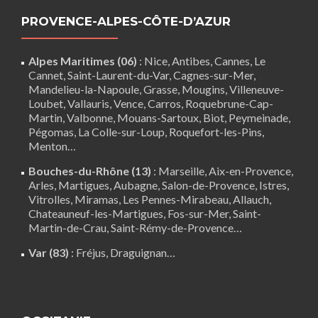
PROVENCE-ALPES-CÔTE-D’AZUR
Alpes Maritimes (06)
:
Nice
,
Antibes
,
Cannes
,
Le
Cannet
,
Saint-Laurent-du-Var
,
Cagnes-sur-Mer
,
Mandelieu-la-Napoule
,
Grasse
,
Mougins
,
Villeneuve-
Loubet
,
Vallauris
,
Vence
,
Carros
, Roquebrune-Cap-
Martin,
Valbonne
,
Mouans-Sartoux
, Biot, Peymeinade,
Pégomas, La Colle-sur-Loup, Roquefort-les-Pins,
Menton…
Bouches-du-Rhône (13)
:
Marseille
,
Aix-en-Provence
,
Arles
,
Martigues
,
Aubagne
,
Salon-de-Provence
,
Istres
,
Vitrolles
,
Miramas
,
Les Pennes-Mirabeau
,
Allauch
,
Chateauneuf-les-Martigues
,
Fos-sur-Mer
,
Saint-
Martin-de-Crau
,
Saint-Rémy-de-Provence
…
Var (83)
:
Fréjus
, Draguignan…