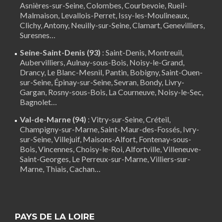
Asnières-sur-Seine, Colombes, Courbevoie, Rueil-
Malmaison, Levallois-Perret, Issy-les-Moulineaux,
Clichy, Antony, Neuilly-sur-Seine,
Clamart
, Genevilliers,
Suresnes…
Seine-Saint-Denis (93)
: Saint-Denis, Montreuil,
Aubervilliers, Aulnay-sous-Bois, Noisy-le-Grand,
Drancy, Le Blanc-Mesnil, Pantin, Bobigny, Saint-Ouen-
sur-Seine, Épinay-sur-Seine, Sevran, Bondy, Livry-
Gargan, Rosny-sous-Bois, La Courneuve, Noisy-le-Sec,
Bagnolet…
Val-de-Marne (94)
:
Vitry-sur-Seine
,
Créteil
,
Champigny-sur-Marne, Saint-Maur-des-Fossés, Ivry-
sur-Seine, Villejuif, Maisons-Alfort, Fontenay-sous-
Bois,
Vincennes
, Choisy-le-Roi, Alfortville, Villeneuve-
Saint-Georges, Le Perreux-sur-Marne, Villiers-sur-
Marne, Thiais, Cachan…
PAYS DE LA LOIRE