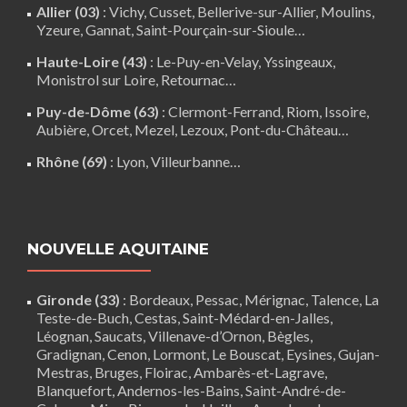
Allier (03)
:
Vichy
, Cusset, Bellerive-sur-Allier,
Moulins
,
Yzeure, Gannat,
Saint-Pourçain-sur-Sioule
…
Haute-Loire (43)
:
Le-Puy-en-Velay
,
Yssingeaux
,
Monistrol sur Loire
,
Retournac
…
Puy-de-Dôme (63)
:
Clermont-Ferrand
,
Riom
,
Issoire
,
Aubière
,
Orcet
,
Mezel
,
Lezoux
,
Pont-du-Château
…
Rhône (69)
:
Lyon
, Villeurbanne…
NOUVELLE AQUITAINE
Gironde (33)
:
Bordeaux
,
Pessac
,
Mérignac
,
Talence
,
La
Teste-de-Buch
,
Cestas
,
Saint-Médard-en-Jalles
,
Léognan
,
Saucats
,
Villenave-d’Ornon
,
Bègles
,
Gradignan
,
Cenon
,
Lormont
,
Le Bouscat
,
Eysines
, Gujan-
Mestras,
Bruges
,
Floirac
,
Ambarès-et-Lagrave
,
Blanquefort
,
Andernos-les-Bains
, Saint-André-de-