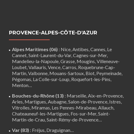
PROVENCE-ALPES-CÔTE-D’AZUR
Alpes Maritimes (06)
:
Nice
,
Antibes
,
Cannes
,
Le
Cannet
,
Saint-Laurent-du-Var
,
Cagnes-sur-Mer
,
Mandelieu-la-Napoule
,
Grasse
,
Mougins
,
Villeneuve-
Loubet
,
Vallauris
,
Vence
,
Carros
, Roquebrune-Cap-
Martin,
Valbonne
,
Mouans-Sartoux
, Biot, Peymeinade,
Pégomas, La Colle-sur-Loup, Roquefort-les-Pins,
Menton…
Bouches-du-Rhône (13)
:
Marseille
,
Aix-en-Provence
,
Arles
,
Martigues
,
Aubagne
,
Salon-de-Provence
,
Istres
,
Vitrolles
,
Miramas
,
Les Pennes-Mirabeau
,
Allauch
,
Chateauneuf-les-Martigues
,
Fos-sur-Mer
,
Saint-
Martin-de-Crau
,
Saint-Rémy-de-Provence
…
Var (83)
:
Fréjus
, Draguignan…