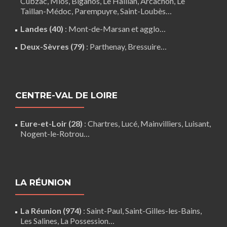
Cubzac,
Mios
,
Biganos
,
Le Haillan
,
Arcachon
,
Le
Taillan-Médoc
,
Parempuyre
,
Saint-Loubès
…
Landes (40)
:
Mont-de-Marsan
et agglo…
Deux-Sèvres (79)
:
Parthenay
,
Bressuire
…
CENTRE-VAL DE LOIRE
Eure-et-Loir (28)
:
Chartres
,
Lucé
,
Mainvilliers
,
Luisant
,
Nogent-le-Rotrou
…
LA RÉUNION
La Réunion (974)
:
Saint-Paul
,
Saint-Gilles-les-Bains
,
Les Salines,
La Possession
…