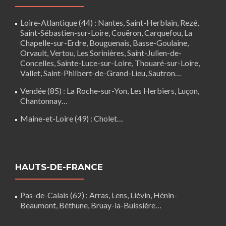
Loire-Atlantique (44)
:
Nantes
,
Saint-Herblain
,
Rezé
,
Saint-Sébastien-sur-Loire,
Couëron
,
Carquefou
,
La
Chapelle-sur-Erdre
,
Bouguenais
,
Basse-Goulaine
,
Orvault,
Vertou
,
Les Sorinières
,
Saint-Julien-de-
Concelles
,
Sainte-Luce-sur-Loire
,
Thouaré-sur-Loire
,
Vallet, Saint-Philbert-de-Grand-Lieu, Sautron…
Vendée (85)
:
La Roche-sur-Yon
,
Les Herbiers
,
Luçon
,
Chantonnay
…
Maine-et-Loire (49) :
Cholet
…
HAUTS-DE-FRANCE
Pas-de-Calais (62)
:
Arras
,
Lens
,
Liévin
,
Hénin-
Beaumont
,
Béthune
,
Bruay-la-Buissière
…