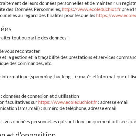
raitement de leurs données personnelles et de maintenir un registre
ite des Données Personnelles,
https://www.ecoleduchiot.fr
prend t
onnelles au regard des finalités pour lesquelles
https://www.ecoled
tées
raiter tout ou partie des données :
e vous recontacter.
e et la gestion et la traçabilité des prestations et services command
torique des commandes, etc.
e informatique (spamming, hacking…) : matériel informatique utilisé 
e : données de connexion et d’utilisation
on facultatives sur
https://www.ecoleduchiot.fr
: adresse email
ation (sms, mail) : numéro de téléphone, adresse email
 vos données personnelles qui sont donc uniquement utilisées par n
ion et d’opposition