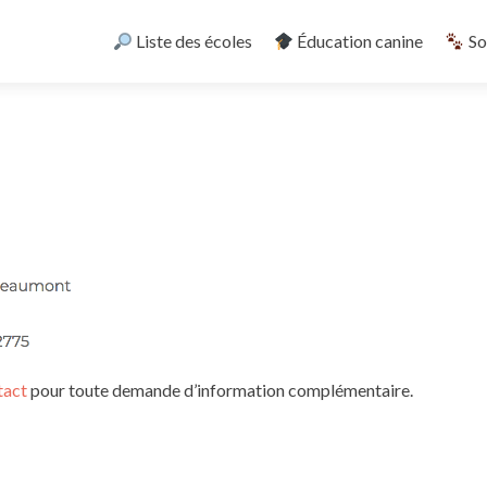
Skip
to
Liste des écoles
Éducation canine
So
content
tact
pour toute demande d’information complémentaire.