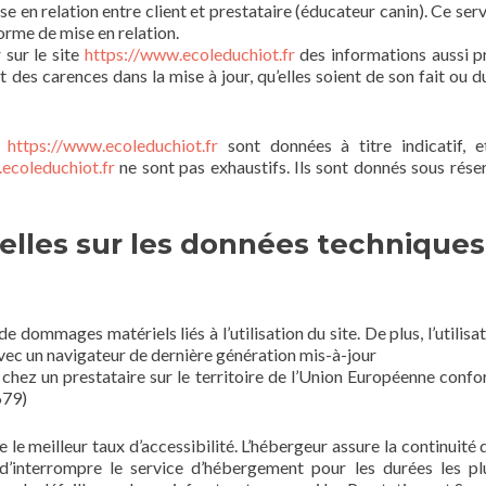
e en relation entre client et prestataire (éducateur canin). Ce servic
orme de mise en relation.
 sur le site
https://www.ecoleduchiot.fr
des informations aussi pr
des carences dans la mise à jour, qu’elles soient de son fait ou du
e
https://www.ecoleduchiot.fr
sont données à titre indicatif, et
ecoleduchiot.fr
ne sont pas exhaustifs. Ils sont donnés sous rés
elles sur les données techniques
e dommages matériels liés à l’utilisation du site. De plus, l’utilisat
avec un navigateur de dernière génération mis-à-jour
chez un prestataire sur le territoire de l’Union Européenne con
679)
e le meilleur taux d’accessibilité. L’hébergeur assure la continuité
té d’interrompre le service d’hébergement pour les durées les 