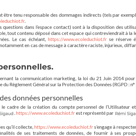
 être tenu responsable des dommages indirects (tels par exempl
leduchiot.fr
.
s questions dans l’espace contact) sont à la disposition des utilis
e, tout contenu déposé dans cet espace qui contreviendrait à la lé
nnées. Le cas échéant,
https://www.ecoleduchiot.fr
se réserve é
ur, notamment en cas de message à caractère raciste, injurieux, diff
personnelles.
ernant la communication marketing, la loi du 21 Juin 2014 pour
ue du Règlement Général sur la Protection des Données (RGPD : n°
e des données personnelles
le cadre de la création du compte personnel de l’Utilisateur et 
.
https://www.ecoleduchiot.fr
est représenté par
s qu’il collecte,
https://www.ecoleduchiot.fr
s’engage à respecter 
inalités de ses traitements de données, de fournir à ses prospec