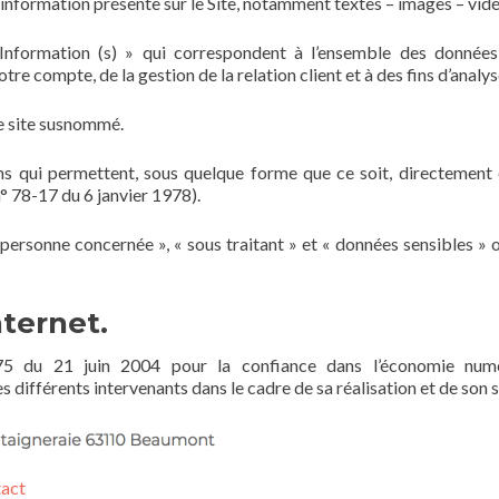
information présente sur le Site, notamment textes – images – vidé
formation (s) » qui correspondent à l’ensemble des données p
tre compte, de la gestion de la relation client et à des fins d’analys
le site susnommé.
s qui permettent, sous quelque forme que ce soit, directement o
 n° 78-17 du 6 janvier 1978).
personne concernée », « sous traitant » et « données sensibles » o
nternet.
75 du 21 juin 2004 pour la confiance dans l’économie numéri
es différents intervenants dans le cadre de sa réalisation et de son s
act