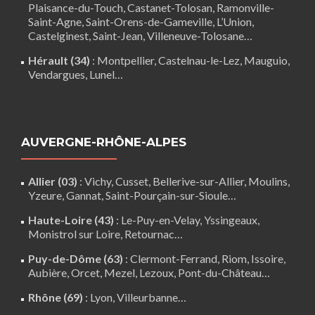
Plaisance-du-Touch
,
Castanet-Tolosan
,
Ramonville-
Saint-Agne
,
Saint-Orens-de-Gameville
,
L’Union
,
Castelginest
,
Saint-Jean
,
Villeneuve-Tolosane
…
Hérault (34)
:
Montpellier
,
Castelnau-le-Lez
,
Mauguio
,
Vendargues
,
Lunel
…
AUVERGNE-RHÔNE-ALPES
Allier (03)
:
Vichy
, Cusset, Bellerive-sur-Allier,
Moulins
,
Yzeure, Gannat,
Saint-Pourçain-sur-Sioule
…
Haute-Loire (43)
:
Le-Puy-en-Velay
,
Yssingeaux
,
Monistrol sur Loire
,
Retournac
…
Puy-de-Dôme (63)
:
Clermont-Ferrand
,
Riom
,
Issoire
,
Aubière
,
Orcet
,
Mezel
,
Lezoux
,
Pont-du-Château
…
Rhône (69)
:
Lyon
, Villeurbanne…