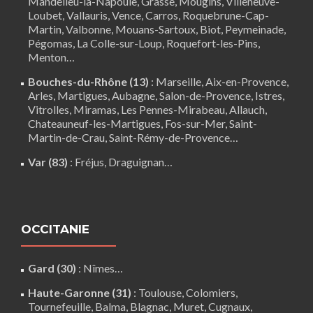
Mandelieu-la-Napoule
,
Grasse
,
Mougins
,
Villeneuve-
Loubet
,
Vallauris
,
Vence
,
Carros
, Roquebrune-Cap-
Martin,
Valbonne
,
Mouans-Sartoux
, Biot, Peymeinade,
Pégomas, La Colle-sur-Loup, Roquefort-les-Pins,
Menton…
Bouches-du-Rhône (13)
:
Marseille
,
Aix-en-Provence
,
Arles
,
Martigues
,
Aubagne
,
Salon-de-Provence
,
Istres
,
Vitrolles
,
Miramas
,
Les Pennes-Mirabeau
,
Allauch
,
Chateauneuf-les-Martigues
,
Fos-sur-Mer
,
Saint-
Martin-de-Crau
,
Saint-Rémy-de-Provence
…
Var (83)
:
Fréjus
, Draguignan…
OCCITANIE
Gard (30)
:
Nîmes
…
Haute-Garonne (31)
:
Toulouse
,
Colomiers
,
Tournefeuille
,
Balma
,
Blagnac
,
Muret
,
Cugnaux
,