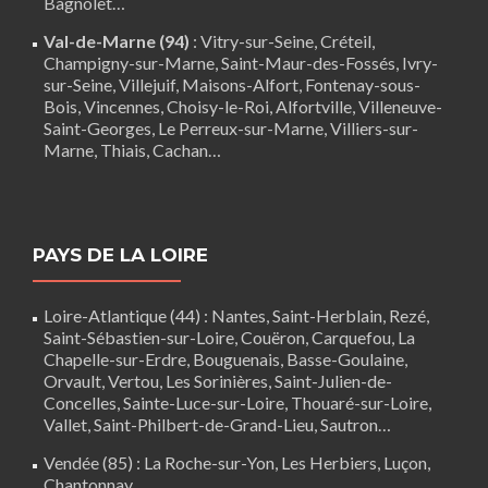
Bagnolet…
Val-de-Marne (94)
:
Vitry-sur-Seine
,
Créteil
,
Champigny-sur-Marne, Saint-Maur-des-Fossés, Ivry-
sur-Seine, Villejuif, Maisons-Alfort, Fontenay-sous-
Bois,
Vincennes
, Choisy-le-Roi, Alfortville, Villeneuve-
Saint-Georges, Le Perreux-sur-Marne, Villiers-sur-
Marne, Thiais, Cachan…
PAYS DE LA LOIRE
Loire-Atlantique (44)
:
Nantes
,
Saint-Herblain
,
Rezé
,
Saint-Sébastien-sur-Loire,
Couëron
,
Carquefou
,
La
Chapelle-sur-Erdre
,
Bouguenais
,
Basse-Goulaine
,
Orvault,
Vertou
,
Les Sorinières
,
Saint-Julien-de-
Concelles
,
Sainte-Luce-sur-Loire
,
Thouaré-sur-Loire
,
Vallet, Saint-Philbert-de-Grand-Lieu, Sautron…
Vendée (85)
:
La Roche-sur-Yon
,
Les Herbiers
,
Luçon
,
Chantonnay
…