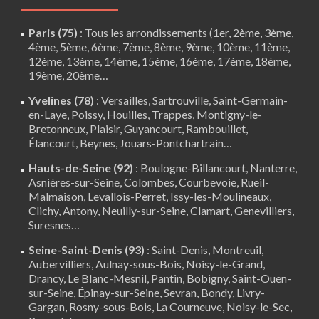
Paris (75)
: Tous les arrondissements (1er, 2ème, 3ème,
4ème, 5ème, 6ème, 7ème, 8ème, 9ème, 10ème, 11ème,
12ème, 13ème, 14ème, 15ème, 16ème, 17ème, 18ème,
19ème, 20ème…
Yvelines (78)
:
Versailles
,
Sartrouville
,
Saint-Germain-
en-Laye
,
Poissy
,
Houilles
, Trappes,
Montigny-le-
Bretonneux
, Plaisir,
Guyancourt
,
Rambouillet
,
Élancourt
,
Beynes
,
Jouars-Pontchartrain
…
Hauts-de-Seine (92)
:
Boulogne-Billancourt
,
Nanterre
,
Asnières-sur-Seine, Colombes, Courbevoie, Rueil-
Malmaison, Levallois-Perret, Issy-les-Moulineaux,
Clichy, Antony, Neuilly-sur-Seine,
Clamart
, Genevilliers,
Suresnes…
Seine-Saint-Denis (93)
: Saint-Denis, Montreuil,
Aubervilliers, Aulnay-sous-Bois, Noisy-le-Grand,
Drancy, Le Blanc-Mesnil, Pantin, Bobigny, Saint-Ouen-
sur-Seine, Épinay-sur-Seine, Sevran, Bondy, Livry-
Gargan, Rosny-sous-Bois, La Courneuve, Noisy-le-Sec,