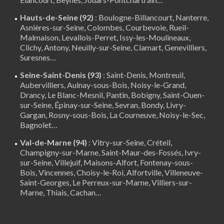
Hauts-de-Seine (92)
:
Boulogne-Billancourt
,
Nanterre
,
Asnières-sur-Seine, Colombes, Courbevoie, Rueil-
Malmaison, Levallois-Perret, Issy-les-Moulineaux,
Clichy, Antony, Neuilly-sur-Seine,
Clamart
, Genevilliers,
Suresnes…
Seine-Saint-Denis (93)
: Saint-Denis, Montreuil,
Aubervilliers, Aulnay-sous-Bois, Noisy-le-Grand,
Drancy, Le Blanc-Mesnil, Pantin, Bobigny, Saint-Ouen-
sur-Seine, Épinay-sur-Seine, Sevran, Bondy, Livry-
Gargan, Rosny-sous-Bois, La Courneuve, Noisy-le-Sec,
Bagnolet…
Val-de-Marne (94)
:
Vitry-sur-Seine
,
Créteil
,
Champigny-sur-Marne, Saint-Maur-des-Fossés, Ivry-
sur-Seine, Villejuif, Maisons-Alfort, Fontenay-sous-
Bois,
Vincennes
, Choisy-le-Roi, Alfortville, Villeneuve-
Saint-Georges, Le Perreux-sur-Marne, Villiers-sur-
Marne, Thiais, Cachan…