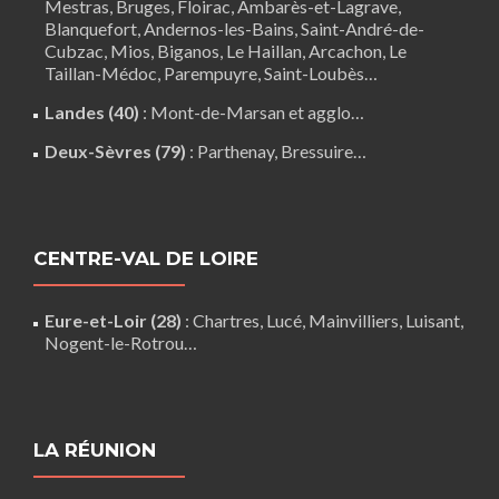
Mestras,
Bruges
,
Floirac
,
Ambarès-et-Lagrave
,
Blanquefort
,
Andernos-les-Bains
, Saint-André-de-
Cubzac,
Mios
,
Biganos
,
Le Haillan
,
Arcachon
,
Le
Taillan-Médoc
,
Parempuyre
,
Saint-Loubès
…
Landes (40)
:
Mont-de-Marsan
et agglo…
Deux-Sèvres (79)
:
Parthenay
,
Bressuire
…
CENTRE-VAL DE LOIRE
Eure-et-Loir (28)
:
Chartres
,
Lucé
,
Mainvilliers
,
Luisant
,
Nogent-le-Rotrou
…
LA RÉUNION