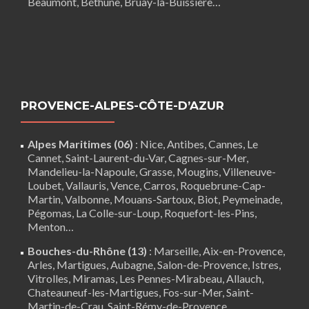
Beaumont
,
Béthune
,
Bruay-la-Buissière
…
PROVENCE-ALPES-CÔTE-D’AZUR
Alpes Maritimes (06)
:
Nice
,
Antibes
,
Cannes
,
Le
Cannet
,
Saint-Laurent-du-Var
,
Cagnes-sur-Mer
,
Mandelieu-la-Napoule
,
Grasse
,
Mougins
,
Villeneuve-
Loubet
,
Vallauris
,
Vence
,
Carros
, Roquebrune-Cap-
Martin,
Valbonne
,
Mouans-Sartoux
, Biot, Peymeinade,
Pégomas, La Colle-sur-Loup, Roquefort-les-Pins,
Menton…
Bouches-du-Rhône (13)
:
Marseille
,
Aix-en-Provence
,
Arles
,
Martigues
,
Aubagne
,
Salon-de-Provence
,
Istres
,
Vitrolles
,
Miramas
,
Les Pennes-Mirabeau
,
Allauch
,
Chateauneuf-les-Martigues
,
Fos-sur-Mer
,
Saint-
Martin-de-Crau
,
Saint-Rémy-de-Provence
…