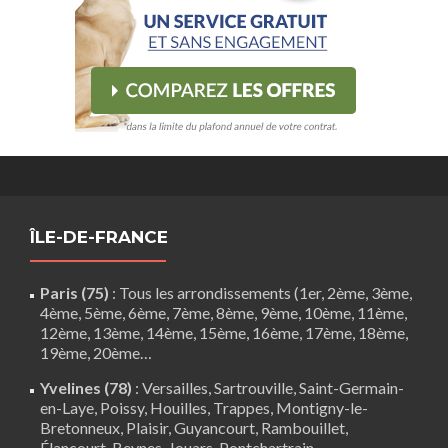
ÎLE-DE-FRANCE
Paris (75)
: Tous les arrondissements (1er, 2ème, 3ème,
4ème, 5ème, 6ème, 7ème, 8ème, 9ème, 10ème, 11ème,
12ème, 13ème, 14ème, 15ème, 16ème, 17ème, 18ème,
19ème, 20ème…
Yvelines (78)
:
Versailles
,
Sartrouville
,
Saint-Germain-
en-Laye
,
Poissy
,
Houilles
, Trappes,
Montigny-le-
Bretonneux
, Plaisir,
Guyancourt
,
Rambouillet
,
Élancourt
,
Beynes
,
Jouars-Pontchartrain
…