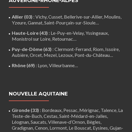
AUVERGNE-RHÔNE-ALPES
Allier (03)
:
Vichy
, Cusset, Bellerive-sur-Allier,
Moulins
,
Yzeure, Gannat,
Saint-Pourçain-sur-Sioule
…
Haute-Loire (43)
:
Le-Puy-en-Velay
,
Yssingeaux
,
Monistrol sur Loire
,
Retournac
…
Puy-de-Dôme (63)
:
Clermont-Ferrand
,
Riom
,
Issoire
,
Aubière
,
Orcet
,
Mezel
,
Lezoux
,
Pont-du-Château
…
Rhône (69)
:
Lyon
, Villeurbanne…
NOUVELLE AQUITAINE
Gironde (33)
:
Bordeaux
,
Pessac
,
Mérignac
,
Talence
,
La
Teste-de-Buch
,
Cestas
,
Saint-Médard-en-Jalles
,
Léognan
,
Saucats
,
Villenave-d’Ornon
,
Bègles
,
Gradignan
,
Cenon
,
Lormont
,
Le Bouscat
,
Eysines
, Gujan-