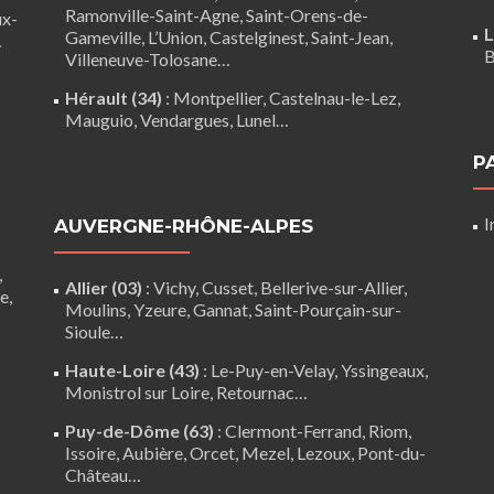
Ramonville-Saint-Agne
,
Saint-Orens-de-
ux-
L
Gameville
,
L’Union
,
Castelginest
,
Saint-Jean
,
…
B
Villeneuve-Tolosane
…
Hérault (34)
:
Montpellier
,
Castelnau-le-Lez
,
Mauguio
,
Vendargues
,
Lunel
…
P
I
AUVERGNE-RHÔNE-ALPES
,
Allier (03)
:
Vichy
, Cusset, Bellerive-sur-Allier,
re
,
Moulins
, Yzeure, Gannat,
Saint-Pourçain-sur-
Sioule
…
Haute-Loire (43)
:
Le-Puy-en-Velay
,
Yssingeaux
,
Monistrol sur Loire
,
Retournac
…
Puy-de-Dôme (63)
:
Clermont-Ferrand
,
Riom
,
Issoire
,
Aubière
,
Orcet
,
Mezel
,
Lezoux
,
Pont-du-
Château
…