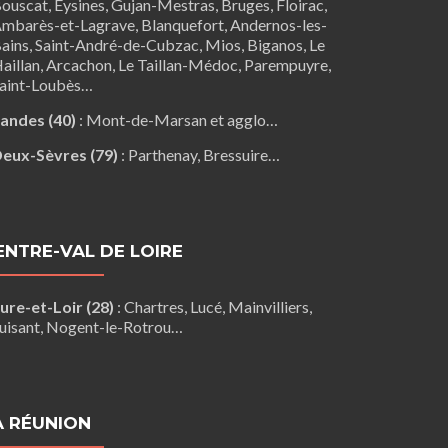
ouscat
,
Eysines
, Gujan-Mestras,
Bruges
,
Floirac
,
mbarès-et-Lagrave
,
Blanquefort
,
Andernos-les-
ains
, Saint-André-de-Cubzac,
Mios
,
Biganos
,
Le
aillan
,
Arcachon
,
Le Taillan-Médoc
,
Parempuyre
,
aint-Loubès
…
andes (40)
:
Mont-de-Marsan
et agglo…
eux-Sèvres (79)
:
Parthenay
,
Bressuire
…
ENTRE-VAL DE LOIRE
ure-et-Loir (28)
:
Chartres
,
Lucé
,
Mainvilliers
,
uisant
,
Nogent-le-Rotrou
…
A RÉUNION