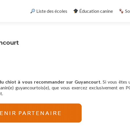
Skip
to
Liste des écoles
Éducation canine
So
content
ancourt
e du chiot à vous recommander sur Guyancourt
. Si vous êtes 
canin(e) guyancourtois(e), que vous exercez exclusivement en 
t.