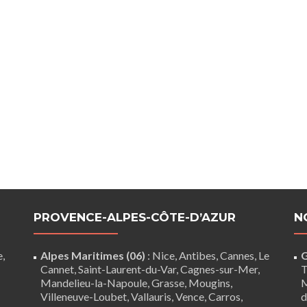
PROVENCE-ALPES-CÔTE-D’AZUR
N
e,
Alpes Maritimes (06)
:
Nice
,
Antibes
,
Cannes
,
Le
G
Cannet
,
Saint-Laurent-du-Var
,
Cagnes-sur-Mer
,
T
Mandelieu-la-Napoule
,
Grasse
,
Mougins
,
M
Villeneuve-Loubet
,
Vallauris
,
Vence
,
Carros
,
d