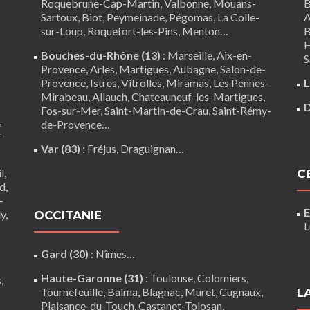
Roquebrune-Cap-Martin,
Valbonne
,
Mouans-
B
Sartoux
, Biot, Peymeinade, Pégomas, La Colle-
A
sur-Loup, Roquefort-les-Pins, Menton…
B
H
Bouches-du-Rhône (13)
:
Marseille
,
Aix-en-
S
Provence
,
Arles
,
Martigues
,
Aubagne
,
Salon-de-
Provence
,
Istres
,
Vitrolles
,
Miramas
,
Les Pennes-
L
Mirabeau
,
Allauch
,
Chateauneuf-les-Martigues
,
D
Fos-sur-Mer
,
Saint-Martin-de-Crau
,
Saint-Rémy-
,
de-Provence
…
r-
Var (83)
:
Fréjus
, Draguignan…
l,
C
d,
-
E
y,
OCCITANIE
L
Gard (30)
:
Nîmes
…
Haute-Garonne (31)
:
Toulouse
,
Colomiers
,
,
Tournefeuille
,
Balma
,
Blagnac
,
Muret
,
Cugnaux
,
L
Plaisance-du-Touch
,
Castanet-Tolosan
,