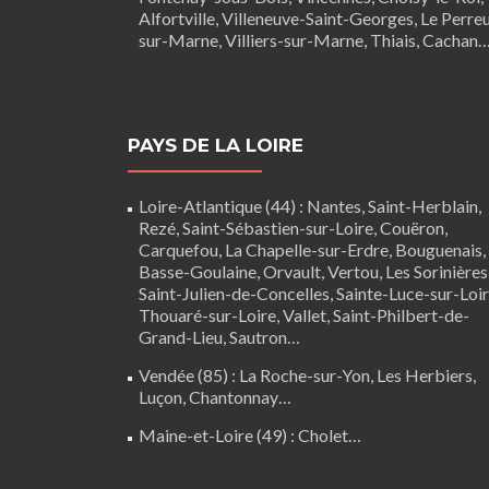
Alfortville, Villeneuve-Saint-Georges, Le Perre
sur-Marne, Villiers-sur-Marne, Thiais, Cachan
PAYS DE LA LOIRE
Loire-Atlantique (44)
:
Nantes
,
Saint-Herblain
,
Rezé
, Saint-Sébastien-sur-Loire,
Couëron
,
Carquefou
,
La Chapelle-sur-Erdre
,
Bouguenais
,
Basse-Goulaine
, Orvault,
Vertou
,
Les Sorinières
Saint-Julien-de-Concelles
,
Sainte-Luce-sur-Loi
Thouaré-sur-Loire
, Vallet, Saint-Philbert-de-
Grand-Lieu, Sautron…
Vendée (85)
:
La Roche-sur-Yon
,
Les Herbiers
,
Luçon
,
Chantonnay
…
Maine-et-Loire (49) :
Cholet
…