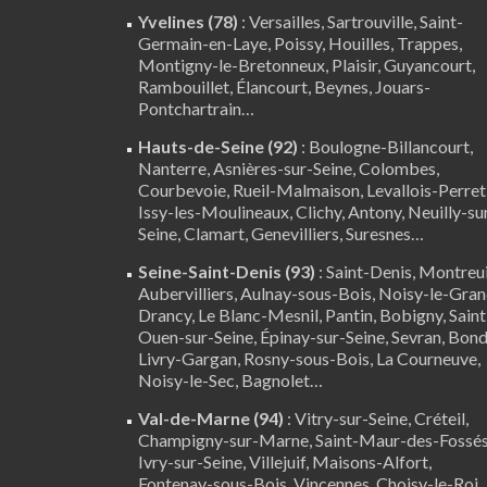
Yvelines (78)
:
Versailles
,
Sartrouville
,
Saint-
Germain-en-Laye
,
Poissy
,
Houilles
, Trappes,
Montigny-le-Bretonneux
, Plaisir,
Guyancourt
,
Rambouillet
,
Élancourt
,
Beynes
,
Jouars-
Pontchartrain
…
Hauts-de-Seine (92)
:
Boulogne-Billancourt
,
Nanterre
, Asnières-sur-Seine, Colombes,
Courbevoie, Rueil-Malmaison, Levallois-Perret
Issy-les-Moulineaux, Clichy, Antony, Neuilly-su
Seine,
Clamart
, Genevilliers, Suresnes…
Seine-Saint-Denis (93)
: Saint-Denis, Montreui
Aubervilliers, Aulnay-sous-Bois, Noisy-le-Gran
Drancy, Le Blanc-Mesnil, Pantin, Bobigny, Saint
Ouen-sur-Seine, Épinay-sur-Seine, Sevran, Bond
Livry-Gargan, Rosny-sous-Bois, La Courneuve,
Noisy-le-Sec, Bagnolet…
Val-de-Marne (94)
:
Vitry-sur-Seine
,
Créteil
,
Champigny-sur-Marne, Saint-Maur-des-Fossés
Ivry-sur-Seine, Villejuif, Maisons-Alfort,
Fontenay-sous-Bois,
Vincennes
, Choisy-le-Roi,