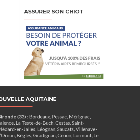
ASSURER SON CHIOT
OUVELLE AQUITAINE
ironde (33)
:
Bordeaux
,
Pessac
,
Mérignac
,
alence
,
La Teste-de-Buch
,
Cestas
,
Saint-
édard-en-Jalles
,
Léognan
,
Saucats
,
Villenave-
’Ornon
,
Bègles
,
Gradignan
,
Cenon
,
Lormont
,
Le