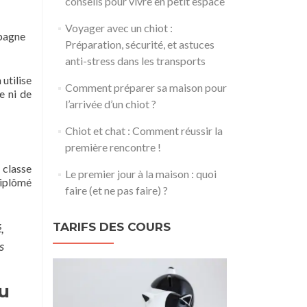
conseils pour vivre en petit espace
Voyager avec un chiot :
mpagne
Préparation, sécurité, et astuces
anti-stress dans les transports
utilise
Comment préparer sa maison pour
e ni de
l’arrivée d’un chiot ?
Chiot et chat : Comment réussir la
première rencontre !
e classe
Le premier jour à la maison : quoi
diplômé
faire (et ne pas faire) ?
TARIFS DES COURS
,
s
u