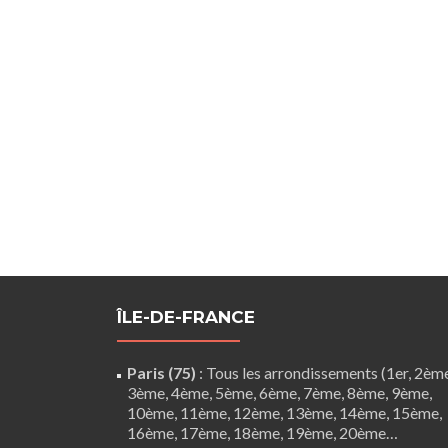
ÎLE-DE-FRANCE
Paris (75)
: Tous les arrondissements (1er, 2èm
3ème, 4ème, 5ème, 6ème, 7ème, 8ème, 9ème,
10ème, 11ème, 12ème, 13ème, 14ème, 15ème,
16ème, 17ème, 18ème, 19ème, 20ème…