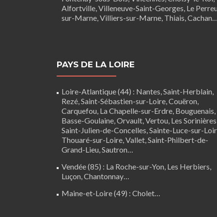
Alfortville, Villeneuve-Saint-Georges, Le Perre
sur-Marne, Villiers-sur-Marne, Thiais, Cachan
PAYS DE LA LOIRE
Loire-Atlantique (44)
:
Nantes
,
Saint-Herblain
,
Rezé
, Saint-Sébastien-sur-Loire,
Couëron
,
Carquefou
,
La Chapelle-sur-Erdre
,
Bouguenais
,
Basse-Goulaine
, Orvault,
Vertou
,
Les Sorinières
Saint-Julien-de-Concelles
,
Sainte-Luce-sur-Loi
Thouaré-sur-Loire
, Vallet, Saint-Philbert-de-
Grand-Lieu, Sautron…
Vendée (85)
:
La Roche-sur-Yon
,
Les Herbiers
,
Luçon
,
Chantonnay
…
Maine-et-Loire (49) :
Cholet
…