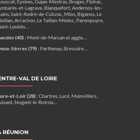
ouscat
,
Eysines
, Gujan-Mestras,
Bruges
,
Floirac
,
mbarès-et-Lagrave
,
Blanquefort
,
Andernos-les-
ains
, Saint-André-de-Cubzac,
Mios
,
Biganos
,
Le
aillan
,
Arcachon
,
Le Taillan-Médoc
,
Parempuyre
,
aint-Loubès
…
andes (40)
:
Mont-de-Marsan
et agglo…
eux-Sèvres (79)
:
Parthenay
,
Bressuire
…
ENTRE-VAL DE LOIRE
ure-et-Loir (28)
:
Chartres
,
Lucé
,
Mainvilliers
,
uisant
,
Nogent-le-Rotrou
…
A RÉUNION