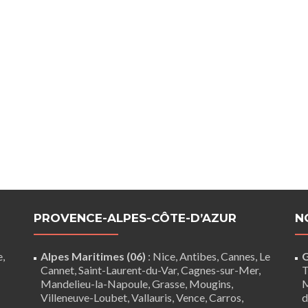
PROVENCE-ALPES-CÔTE-D’AZUR
N
e,
Alpes Maritimes (06)
:
Nice
,
Antibes
,
Cannes
,
Le
G
Cannet
,
Saint-Laurent-du-Var
,
Cagnes-sur-Mer
,
T
Mandelieu-la-Napoule
,
Grasse
,
Mougins
,
M
Villeneuve-Loubet
,
Vallauris
,
Vence
,
Carros
,
d