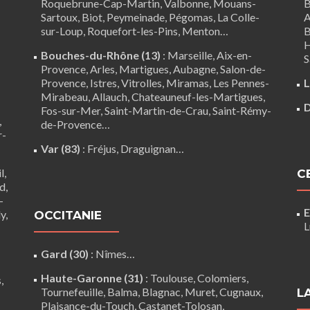
Roquebrune-Cap-Martin,
Valbonne
,
Mouans-
B
Sartoux
, Biot, Peymeinade, Pégomas, La Colle-
A
sur-Loup, Roquefort-les-Pins, Menton…
B
H
Bouches-du-Rhône (13)
:
Marseille
,
Aix-en-
S
Provence
,
Arles
,
Martigues
,
Aubagne
,
Salon-de-
Provence
,
Istres
,
Vitrolles
,
Miramas
,
Les Pennes-
L
Mirabeau
,
Allauch
,
Chateauneuf-les-Martigues
,
D
Fos-sur-Mer
,
Saint-Martin-de-Crau
,
Saint-Rémy-
,
de-Provence
…
r-
Var (83)
:
Fréjus
, Draguignan…
l,
C
d,
-
E
y,
OCCITANIE
L
Gard (30)
:
Nîmes
…
Haute-Garonne (31)
:
Toulouse
,
Colomiers
,
,
Tournefeuille
,
Balma
,
Blagnac
,
Muret
,
Cugnaux
,
L
Plaisance-du-Touch
,
Castanet-Tolosan
,