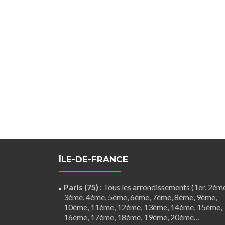
ÎLE-DE-FRANCE
Paris (75)
: Tous les arrondissements (1er, 2èm
3ème, 4ème, 5ème, 6ème, 7ème, 8ème, 9ème,
10ème, 11ème, 12ème, 13ème, 14ème, 15ème,
16ème, 17ème, 18ème, 19ème, 20ème…