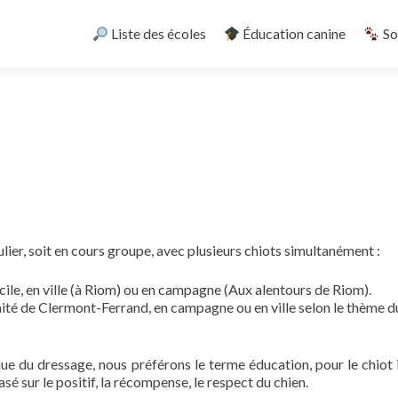
Skip
to
Liste des écoles
Éducation canine
So
content
ulier, soit en cours groupe, avec plusieurs chiots simultanément :
micile, en ville (à Riom) ou en campagne (Aux alentours de Riom).
imité de Clermont-Ferrand, en campagne ou en ville selon le thème d
e du dressage, nous préférons le terme éducation, pour le chiot il
é sur le positif, la récompense, le respect du chien.