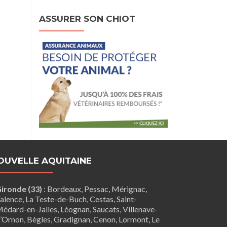
ASSURER SON CHIOT
OUVELLE AQUITAINE
ironde (33)
:
Bordeaux
,
Pessac
,
Mérignac
,
alence
,
La Teste-de-Buch
,
Cestas
,
Saint-
édard-en-Jalles
,
Léognan
,
Saucats
,
Villenave-
’Ornon
,
Bègles
,
Gradignan
,
Cenon
,
Lormont
,
Le