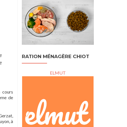
e
RATION MÉNAGÈRE CHIOT
e
ELMUT
n cours
lème de
Gerzat,
uyon, à