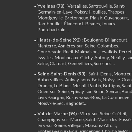
Yvelines (78)
:
Versailles
,
Sartrouville
,
Saint-
Germain-en-Laye
,
Poissy
,
Houilles
, Trappes,
Montigny-le-Bretonneux
, Plaisir,
Guyancourt
,
Rambouillet
,
Élancourt
,
Beynes
,
Jouars-
Pontchartrain
…
Hauts-de-Seine (92)
:
Boulogne-Billancourt
,
Nanterre
, Asnières-sur-Seine, Colombes,
Courbevoie, Rueil-Malmaison, Levallois-Perret
Issy-les-Moulineaux, Clichy, Antony, Neuilly-su
Seine,
Clamart
, Genevilliers, Suresnes…
Seine-Saint-Denis (93)
: Saint-Denis, Montreui
Aubervilliers, Aulnay-sous-Bois, Noisy-le-Gran
Drancy, Le Blanc-Mesnil, Pantin, Bobigny, Saint
Ouen-sur-Seine, Épinay-sur-Seine, Sevran, Bond
Livry-Gargan, Rosny-sous-Bois, La Courneuve,
Noisy-le-Sec, Bagnolet…
Val-de-Marne (94)
:
Vitry-sur-Seine
,
Créteil
,
Champigny-sur-Marne, Saint-Maur-des-Fossés
Ivry-sur-Seine, Villejuif, Maisons-Alfort,
Fontenay-sous-Bois,
Vincennes
, Choisy-le-Roi,