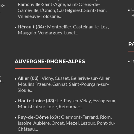
Ramonville-Saint-Agne
,
Saint-Orens-de-
ux-
L
Gameville
,
L’Union
,
Castelginest
,
Saint-Jean
,
…
B
Villeneuve-Tolosane
…
Hérault (34)
:
Montpellier
,
Castelnau-le-Lez
,
Mauguio
,
Vendargues
,
Lunel
…
P
I
AUVERGNE-RHÔNE-ALPES
,
Allier (03)
:
Vichy
, Cusset, Bellerive-sur-Allier,
re
,
Moulins
, Yzeure, Gannat,
Saint-Pourçain-sur-
Sioule
…
Haute-Loire (43)
:
Le-Puy-en-Velay
,
Yssingeaux
,
Monistrol sur Loire
,
Retournac
…
Puy-de-Dôme (63)
:
Clermont-Ferrand
,
Riom
,
Issoire
,
Aubière
,
Orcet
,
Mezel
,
Lezoux
,
Pont-du-
Château
…