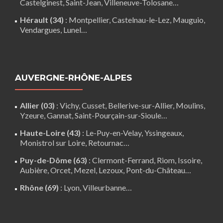
Castelginest
,
Saint-Jean
,
Villeneuve-Tolosane
…
Hérault (34)
:
Montpellier
,
Castelnau-le-Lez
,
Mauguio
,
Vendargues
,
Lunel
…
AUVERGNE-RHÔNE-ALPES
Allier (03)
:
Vichy
, Cusset, Bellerive-sur-Allier,
Moulins
,
Yzeure, Gannat,
Saint-Pourçain-sur-Sioule
…
Haute-Loire (43)
:
Le-Puy-en-Velay
,
Yssingeaux
,
Monistrol sur Loire
,
Retournac
…
Puy-de-Dôme (63)
:
Clermont-Ferrand
,
Riom
,
Issoire
,
Aubière
,
Orcet
,
Mezel
,
Lezoux
,
Pont-du-Château
…
Rhône (69)
:
Lyon
, Villeurbanne…