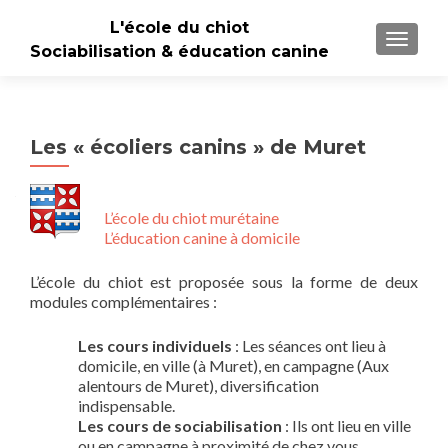
L'école du chiot
TOGGLE
Sociabilisation & éducation canine
Les « écoliers canins » de Muret
L’école du chiot murétaine
L’éducation canine à domicile
L’école du chiot est proposée sous la forme de deux
modules complémentaires :
Les cours individuels
: Les séances ont lieu à
domicile, en ville (à Muret), en campagne (Aux
alentours de Muret), diversification
indispensable.
Les cours de sociabilisation
: Ils ont lieu en ville
ou en campagne à proximité de chez vous