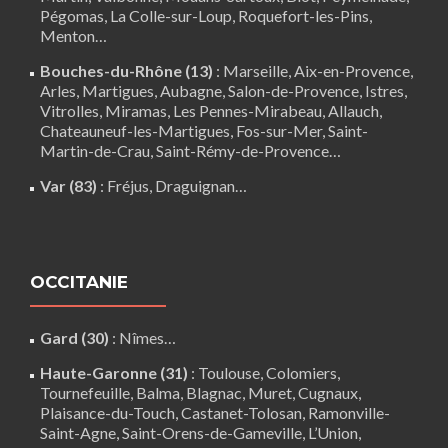
Pégomas, La Colle-sur-Loup, Roquefort-les-Pins,
Menton…
Bouches-du-Rhône (13)
:
Marseille
,
Aix-en-Provence
,
Arles
,
Martigues
,
Aubagne
,
Salon-de-Provence
,
Istres
,
Vitrolles
,
Miramas
,
Les Pennes-Mirabeau
,
Allauch
,
Chateauneuf-les-Martigues
,
Fos-sur-Mer
,
Saint-
Martin-de-Crau
,
Saint-Rémy-de-Provence
…
Var (83)
:
Fréjus
, Draguignan…
OCCITANIE
Gard (30)
:
Nîmes
…
Haute-Garonne (31)
:
Toulouse
,
Colomiers
,
Tournefeuille
,
Balma
,
Blagnac
,
Muret
,
Cugnaux
,
Plaisance-du-Touch
,
Castanet-Tolosan
,
Ramonville-
Saint-Agne
,
Saint-Orens-de-Gameville
,
L’Union
,