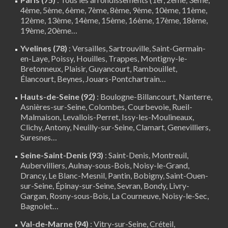
4ème, 5ème, 6ème, 7ème, 8ème, 9ème, 10ème, 11ème,
12ème, 13ème, 14ème, 15ème, 16ème, 17ème, 18ème,
19ème, 20ème…
Yvelines (78)
:
Versailles
,
Sartrouville
,
Saint-Germain-
en-Laye
,
Poissy
,
Houilles
, Trappes,
Montigny-le-
Bretonneux
, Plaisir,
Guyancourt
,
Rambouillet
,
Élancourt
,
Beynes
,
Jouars-Pontchartrain
…
Hauts-de-Seine (92)
:
Boulogne-Billancourt
,
Nanterre
,
Asnières-sur-Seine, Colombes, Courbevoie, Rueil-
Malmaison, Levallois-Perret, Issy-les-Moulineaux,
Clichy, Antony, Neuilly-sur-Seine,
Clamart
, Genevilliers,
Suresnes…
Seine-Saint-Denis (93)
: Saint-Denis, Montreuil,
Aubervilliers, Aulnay-sous-Bois, Noisy-le-Grand,
Drancy, Le Blanc-Mesnil, Pantin, Bobigny, Saint-Ouen-
sur-Seine, Épinay-sur-Seine, Sevran, Bondy, Livry-
Gargan, Rosny-sous-Bois, La Courneuve, Noisy-le-Sec,
Bagnolet…
Val-de-Marne (94)
:
Vitry-sur-Seine
,
Créteil
,