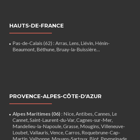
HAUTS-DE-FRANCE
Pas-de-Calais (62)
:
Arras
,
Lens
,
Liévin
,
Hénin-
Beaumont
,
Béthune
,
Bruay-la-Buissière
…
PROVENCE-ALPES-CÔTE-D’AZUR
Alpes Maritimes (06)
:
Nice
,
Antibes
,
Cannes
,
Le
Cannet
,
Saint-Laurent-du-Var
,
Cagnes-sur-Mer
,
Mandelieu-la-Napoule
,
Grasse
,
Mougins
,
Villeneuve-
Loubet
,
Vallauris
,
Vence
,
Carros
, Roquebrune-Cap-
Martin,
Valbonne
,
Mouans-Sartoux
, Biot, Peymeinade,