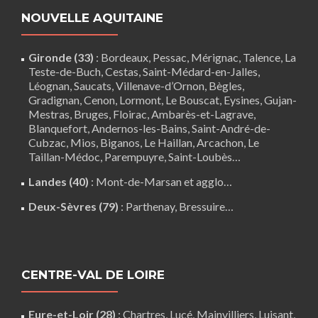
NOUVELLE AQUITAINE
Gironde (33)
:
Bordeaux
,
Pessac
,
Mérignac
,
Talence
,
La
Teste-de-Buch
,
Cestas
,
Saint-Médard-en-Jalles
,
Léognan
,
Saucats
,
Villenave-d’Ornon
,
Bègles
,
Gradignan
,
Cenon
,
Lormont
,
Le Bouscat
,
Eysines
, Gujan-
Mestras,
Bruges
,
Floirac
,
Ambarès-et-Lagrave
,
Blanquefort
,
Andernos-les-Bains
, Saint-André-de-
Cubzac,
Mios
,
Biganos
,
Le Haillan
,
Arcachon
,
Le
Taillan-Médoc
,
Parempuyre
,
Saint-Loubès
…
Landes (40)
:
Mont-de-Marsan
et agglo…
Deux-Sèvres (79)
:
Parthenay
,
Bressuire
…
CENTRE-VAL DE LOIRE
Eure-et-Loir (28)
:
Chartres
,
Lucé
,
Mainvilliers
,
Luisant
,