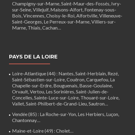
Champigny-sur-Marne, Saint-Maur-des-Fossés, Ivry-
sur-Seine, Villejuif, Maisons-Alfort, Fontenay-sous-
Bois,
Vincennes
, Choisy-le-Roi, Alfortville, Villeneuve-
Saint-Georges, Le Perreux-sur-Marne, Villiers-sur-
Marne, Thiais, Cachan…
PAYS DE LA LOIRE
Loire-Atlantique (44)
:
Nantes
,
Saint-Herblain
,
Rezé
,
Saint-Sébastien-sur-Loire,
Couëron
,
Carquefou
,
La
Chapelle-sur-Erdre
,
Bouguenais
,
Basse-Goulaine
,
Orvault,
Vertou
,
Les Sorinières
,
Saint-Julien-de-
Concelles
,
Sainte-Luce-sur-Loire
,
Thouaré-sur-Loire
,
Vallet, Saint-Philbert-de-Grand-Lieu, Sautron…
Vendée (85)
:
La Roche-sur-Yon
,
Les Herbiers
,
Luçon
,
Chantonnay
…
Maine-et-Loire (49) :
Cholet
…