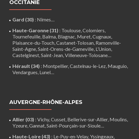
OCCITANIE
Gard (30)
:
Nîmes
…
Haute-Garonne (31)
:
Toulouse
,
Colomiers
,
Tournefeuille
,
Balma
,
Blagnac
,
Muret
,
Cugnaux
,
Plaisance-du-Touch
,
Castanet-Tolosan
,
Ramonville-
Saint-Agne
,
Saint-Orens-de-Gameville
,
L’Union
,
Castelginest
,
Saint-Jean
,
Villeneuve-Tolosane
…
Hérault (34)
:
Montpellier
,
Castelnau-le-Lez
,
Mauguio
,
Vendargues
,
Lunel
…
AUVERGNE-RHÔNE-ALPES
Allier (03)
:
Vichy
, Cusset, Bellerive-sur-Allier,
Moulins
,
Yzeure, Gannat,
Saint-Pourçain-sur-Sioule
…
Haute-Loire (43)
:
Le-Puy-en-Velay
,
Yssingeaux
,