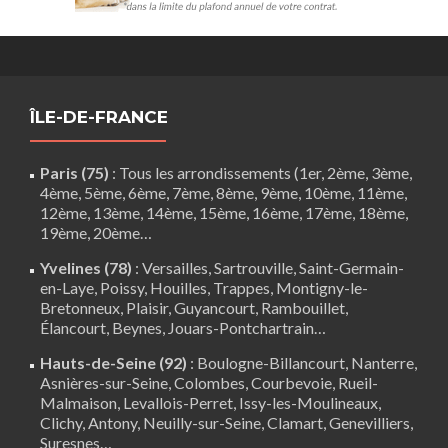
ÎLE-DE-FRANCE
Paris (75)
: Tous les arrondissements (1er, 2ème, 3ème,
4ème, 5ème, 6ème, 7ème, 8ème, 9ème, 10ème, 11ème,
12ème, 13ème, 14ème, 15ème, 16ème, 17ème, 18ème,
19ème, 20ème…
Yvelines (78)
:
Versailles
,
Sartrouville
,
Saint-Germain-
en-Laye
,
Poissy
,
Houilles
, Trappes,
Montigny-le-
Bretonneux
, Plaisir,
Guyancourt
,
Rambouillet
,
Élancourt
,
Beynes
,
Jouars-Pontchartrain
…
Hauts-de-Seine (92)
:
Boulogne-Billancourt
,
Nanterre
,
Asnières-sur-Seine, Colombes, Courbevoie, Rueil-
Malmaison, Levallois-Perret, Issy-les-Moulineaux,
Clichy, Antony, Neuilly-sur-Seine,
Clamart
, Genevilliers,
Suresnes…