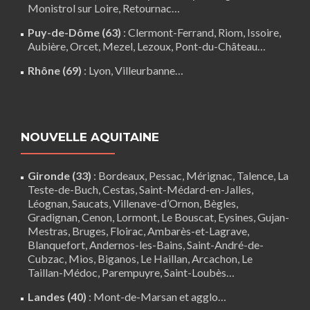
Monistrol sur Loire
,
Retournac
…
Puy-de-Dôme (63)
:
Clermont-Ferrand
,
Riom
,
Issoire
,
Aubière
,
Orcet
,
Mezel
,
Lezoux
,
Pont-du-Château
…
Rhône (69)
:
Lyon
, Villeurbanne…
NOUVELLE AQUITAINE
Gironde (33)
:
Bordeaux
,
Pessac
,
Mérignac
,
Talence
,
La
Teste-de-Buch
,
Cestas
,
Saint-Médard-en-Jalles
,
Léognan
,
Saucats
,
Villenave-d’Ornon
,
Bègles
,
Gradignan
,
Cenon
,
Lormont
,
Le Bouscat
,
Eysines
, Gujan-
Mestras,
Bruges
,
Floirac
,
Ambarès-et-Lagrave
,
Blanquefort
,
Andernos-les-Bains
, Saint-André-de-
Cubzac,
Mios
,
Biganos
,
Le Haillan
,
Arcachon
,
Le
Taillan-Médoc
,
Parempuyre
,
Saint-Loubès
…
Landes (40)
:
Mont-de-Marsan
et agglo…