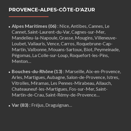
PROVENCE-ALPES-CÔTE-D’AZUR
Alpes Maritimes (06)
:
Nice
,
Antibes
,
Cannes
,
Le
Cannet
,
Saint-Laurent-du-Var
,
Cagnes-sur-Mer
,
Mandelieu-la-Napoule
,
Grasse
,
Mougins
,
Villeneuve-
Loubet
,
Vallauris
,
Vence
,
Carros
, Roquebrune-Cap-
Martin,
Valbonne
,
Mouans-Sartoux
, Biot, Peymeinade,
Pégomas, La Colle-sur-Loup, Roquefort-les-Pins,
Menton…
Bouches-du-Rhône (13)
:
Marseille
,
Aix-en-Provence
,
Arles
,
Martigues
,
Aubagne
,
Salon-de-Provence
,
Istres
,
Vitrolles
,
Miramas
,
Les Pennes-Mirabeau
,
Allauch
,
Chateauneuf-les-Martigues
,
Fos-sur-Mer
,
Saint-
Martin-de-Crau
,
Saint-Rémy-de-Provence
…
Var (83)
:
Fréjus
, Draguignan…