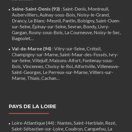
Seine-Saint-Denis (93)
: Saint-Denis, Montreuil,
Aubervilliers, Aulnay-sous-Bois, Noisy-le-Grand,
Drancy, Le Blanc-Mesnil, Pantin, Bobigny, Saint-Ouen-
sur-Seine, Épinay-sur-Seine, Sevran, Bondy, Livry-
Gargan, Rosny-sous-Bois, La Courneuve, Noisy-le-Sec,
Bagnolet…
Val-de-Marne (94)
:
Vitry-sur-Seine
,
Créteil
,
Champigny-sur-Marne, Saint-Maur-des-Fossés, Ivry-
sur-Seine, Villejuif, Maisons-Alfort, Fontenay-sous-
Bois,
Vincennes
, Choisy-le-Roi, Alfortville, Villeneuve-
Saint-Georges, Le Perreux-sur-Marne, Villiers-sur-
Marne, Thiais, Cachan…
PAYS DE LA LOIRE
Loire-Atlantique (44)
:
Nantes
,
Saint-Herblain
,
Rezé
,
Saint-Sébastien-sur-Loire,
Couëron
,
Carquefou
,
La