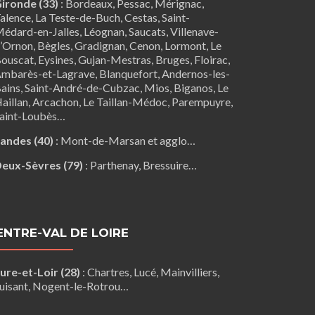
ironde (33)
:
Bordeaux
,
Pessac
,
Mérignac
,
alence
,
La Teste-de-Buch
,
Cestas
,
Saint-
édard-en-Jalles
,
Léognan
,
Saucats
,
Villenave-
’Ornon
,
Bègles
,
Gradignan
,
Cenon
,
Lormont
,
Le
ouscat
,
Eysines
, Gujan-Mestras,
Bruges
,
Floirac
,
mbarès-et-Lagrave
,
Blanquefort
,
Andernos-les-
ains
, Saint-André-de-Cubzac,
Mios
,
Biganos
,
Le
aillan
,
Arcachon
,
Le Taillan-Médoc
,
Parempuyre
,
aint-Loubès
…
andes (40)
:
Mont-de-Marsan
et agglo…
eux-Sèvres (79)
:
Parthenay
,
Bressuire
…
ENTRE-VAL DE LOIRE
ure-et-Loir (28)
:
Chartres
,
Lucé
,
Mainvilliers
,
uisant
,
Nogent-le-Rotrou
…