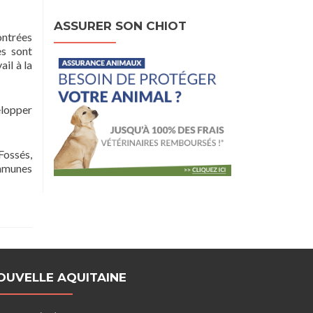
ASSURER SON CHIOT
ontrées
es sont
il à la
elopper
Fossés,
ommunes
OUVELLE AQUITAINE