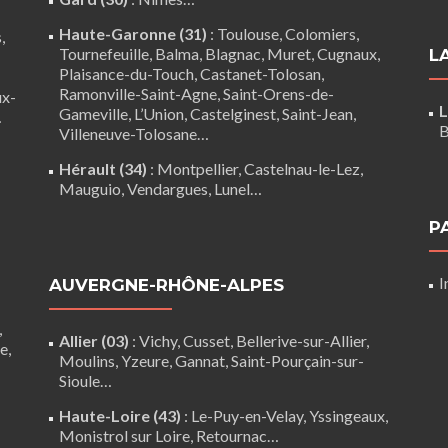
Haute-Garonne (31)
:
Toulouse
,
Colomiers
,
,
Tournefeuille
,
Balma
,
Blagnac
,
Muret
,
Cugnaux
,
L
Plaisance-du-Touch
,
Castanet-Tolosan
,
Ramonville-Saint-Agne
,
Saint-Orens-de-
ux-
L
Gameville
,
L’Union
,
Castelginest
,
Saint-Jean
,
…
B
Villeneuve-Tolosane
…
Hérault (34)
:
Montpellier
,
Castelnau-le-Lez
,
Mauguio
,
Vendargues
,
Lunel
…
P
I
AUVERGNE-RHÔNE-ALPES
,
Allier (03)
:
Vichy
, Cusset, Bellerive-sur-Allier,
re
,
Moulins
, Yzeure, Gannat,
Saint-Pourçain-sur-
Sioule
…
Haute-Loire (43)
:
Le-Puy-en-Velay
,
Yssingeaux
,
Monistrol sur Loire
,
Retournac
…