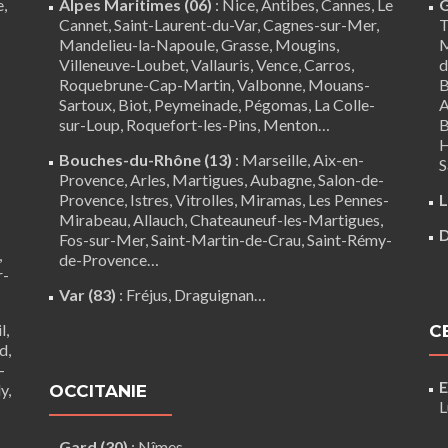
e,
Alpes Maritimes (06)
:
Nice
,
Antibes
,
Cannes
,
Le
G
Cannet
,
Saint-Laurent-du-Var
,
Cagnes-sur-Mer
,
T
Mandelieu-la-Napoule
,
Grasse
,
Mougins
,
M
Villeneuve-Loubet
,
Vallauris
,
Vence
,
Carros
,
d
Roquebrune-Cap-Martin,
Valbonne
,
Mouans-
B
Sartoux
, Biot, Peymeinade, Pégomas, La Colle-
A
sur-Loup, Roquefort-les-Pins, Menton…
B
H
Bouches-du-Rhône (13)
:
Marseille
,
Aix-en-
S
Provence
,
Arles
,
Martigues
,
Aubagne
,
Salon-de-
Provence
,
Istres
,
Vitrolles
,
Miramas
,
Les Pennes-
L
Mirabeau
,
Allauch
,
Chateauneuf-les-Martigues
,
D
Fos-sur-Mer
,
Saint-Martin-de-Crau
,
Saint-Rémy-
,
de-Provence
…
r-
Var (83)
:
Fréjus
, Draguignan…
l,
C
d,
-
E
y,
OCCITANIE
L
Gard (30)
:
Nîmes
…