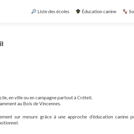
Skip
to
Liste des écoles
Éducation canine
So
content
il
icile, en ville ou en campagne partout à Créteil.
otamment au Bois de Vincennes.
ement sur mesure grâce à une approche d’éducation canine po
motionnel.