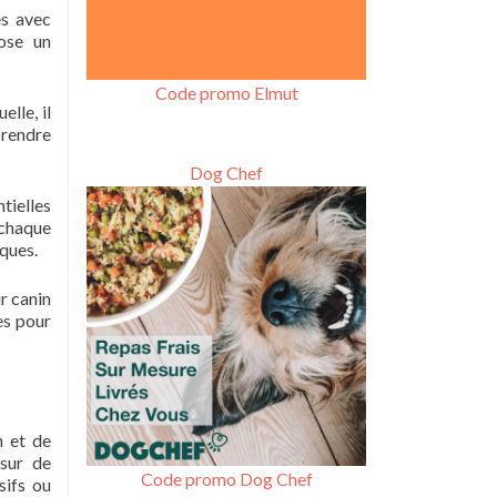
es avec
pose un
Code promo Elmut
lle, il
prendre
Dog Chef
tielles
 chaque
ques.
r canin
es pour
n et de
 sur de
Code promo Dog Chef
sifs ou