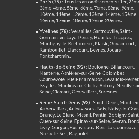
Paris (75)
: Tous les arrondissements (1er, 2èm
3ème, 4ème, 5ème, 6ème, 7ème, 8ème, 9ème,
10ème, 11ème, 12ème, 13ème, 14ème, 15ème,
16ème, 17ème, 18ème, 19ème, 20ème…
Yvelines (78)
:
Versailles
,
Sartrouville
,
Saint-
Germain-en-Laye
,
Poissy
,
Houilles
, Trappes,
Montigny-le-Bretonneux
, Plaisir,
Guyancourt
,
Rambouillet
,
Élancourt
,
Beynes
,
Jouars-
Pontchartrain
…
Hauts-de-Seine (92)
:
Boulogne-Billancourt
,
Nanterre
, Asnières-sur-Seine, Colombes,
Courbevoie, Rueil-Malmaison, Levallois-Perret
Issy-les-Moulineaux, Clichy, Antony, Neuilly-su
Seine,
Clamart
, Genevilliers, Suresnes…
Seine-Saint-Denis (93)
: Saint-Denis, Montreui
Aubervilliers, Aulnay-sous-Bois, Noisy-le-Gran
Drancy, Le Blanc-Mesnil, Pantin, Bobigny, Saint
Ouen-sur-Seine, Épinay-sur-Seine, Sevran, Bond
Livry-Gargan, Rosny-sous-Bois, La Courneuve,
Noisy-le-Sec, Bagnolet…