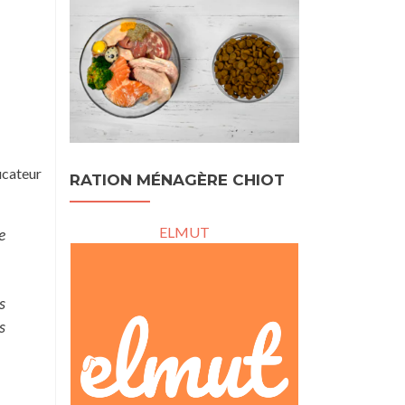
ucateur
RATION MÉNAGÈRE CHIOT
ELMUT
e
s
s