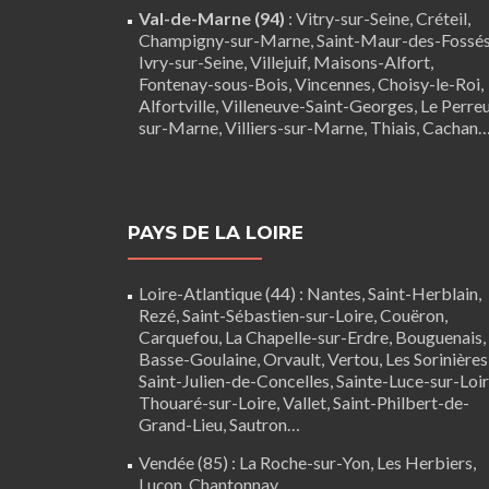
Val-de-Marne (94)
:
Vitry-sur-Seine
,
Créteil
,
Champigny-sur-Marne, Saint-Maur-des-Fossés
Ivry-sur-Seine, Villejuif, Maisons-Alfort,
Fontenay-sous-Bois,
Vincennes
, Choisy-le-Roi,
Alfortville, Villeneuve-Saint-Georges, Le Perre
sur-Marne, Villiers-sur-Marne, Thiais, Cachan
PAYS DE LA LOIRE
Loire-Atlantique (44)
:
Nantes
,
Saint-Herblain
,
Rezé
, Saint-Sébastien-sur-Loire,
Couëron
,
Carquefou
,
La Chapelle-sur-Erdre
,
Bouguenais
,
Basse-Goulaine
, Orvault,
Vertou
,
Les Sorinières
Saint-Julien-de-Concelles
,
Sainte-Luce-sur-Loi
Thouaré-sur-Loire
, Vallet, Saint-Philbert-de-
Grand-Lieu, Sautron…
Vendée (85)
:
La Roche-sur-Yon
,
Les Herbiers
,
Luçon
,
Chantonnay
…