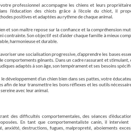
votre professionnel accompagne les chiens et leurs propriétair
 dans l’éducation des chiots grâce à l’école du chiot, il pro
odes positives et adaptées au rythme de chaque animal.
ien et son maître repose sur la confiance et la compréhension mutue
 ni contrainte. Son objectif est d’aider chaque famille à mieux com
able, harmonieuse et durable.
avoriser une socialisation progressive, d’apprendre les bases essen
n de comportements gênants. Dans un cadre rassurant et stimulant,
ludiques adaptés à son âge, son tempérament et ses besoins spécifi
 le développement d’un chien bien dans ses pattes, votre éducateu
 afin de leur transmettre les bons réflexes et les outils nécessair
sereine avec leur animal.
trant des difficultés comportementales, des séances d’éducatio
oposées. En tant que comportementaliste canin, il intervient
, anxiété, destructions, fugues, malpropreté, aboiements exces