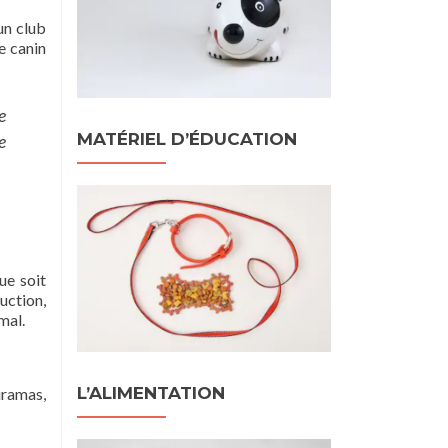
’un club
e canin
e
MATÉRIEL D’ÉDUCATION
e
ue soit
uction,
mal.
L’ALIMENTATION
iramas,