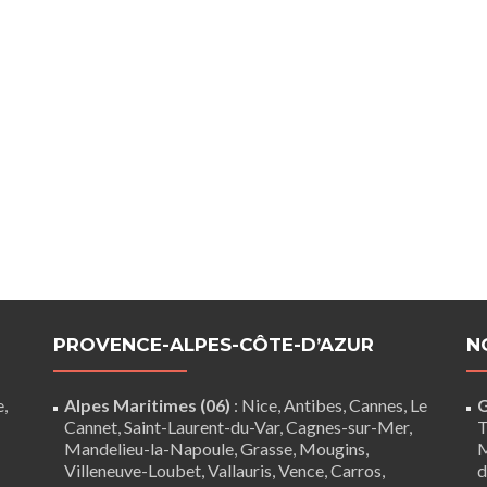
PROVENCE-ALPES-CÔTE-D’AZUR
N
e,
Alpes Maritimes (06)
:
Nice
,
Antibes
,
Cannes
,
Le
G
Cannet
,
Saint-Laurent-du-Var
,
Cagnes-sur-Mer
,
T
Mandelieu-la-Napoule
,
Grasse
,
Mougins
,
M
Villeneuve-Loubet
,
Vallauris
,
Vence
,
Carros
,
d