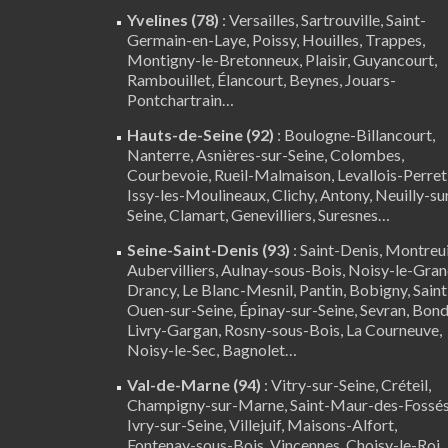
Yvelines (78)
:
Versailles
,
Sartrouville
,
Saint-
Germain-en-Laye
,
Poissy
,
Houilles
, Trappes,
Montigny-le-Bretonneux
, Plaisir,
Guyancourt
,
Rambouillet
,
Élancourt
,
Beynes
,
Jouars-
Pontchartrain
…
Hauts-de-Seine (92)
:
Boulogne-Billancourt
,
Nanterre
, Asnières-sur-Seine, Colombes,
Courbevoie, Rueil-Malmaison, Levallois-Perret
Issy-les-Moulineaux, Clichy, Antony, Neuilly-su
Seine,
Clamart
, Genevilliers, Suresnes…
Seine-Saint-Denis (93)
: Saint-Denis, Montreui
Aubervilliers, Aulnay-sous-Bois, Noisy-le-Gran
Drancy, Le Blanc-Mesnil, Pantin, Bobigny, Saint
Ouen-sur-Seine, Épinay-sur-Seine, Sevran, Bond
Livry-Gargan, Rosny-sous-Bois, La Courneuve,
Noisy-le-Sec, Bagnolet…
Val-de-Marne (94)
:
Vitry-sur-Seine
,
Créteil
,
Champigny-sur-Marne, Saint-Maur-des-Fossés
Ivry-sur-Seine, Villejuif, Maisons-Alfort,
Fontenay-sous-Bois,
Vincennes
, Choisy-le-Roi,