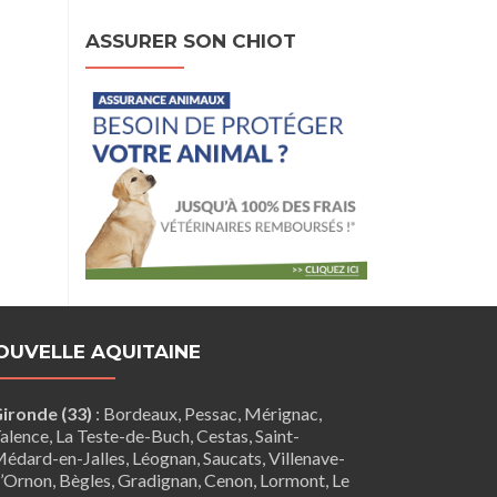
ASSURER SON CHIOT
OUVELLE AQUITAINE
ironde (33)
:
Bordeaux
,
Pessac
,
Mérignac
,
alence
,
La Teste-de-Buch
,
Cestas
,
Saint-
édard-en-Jalles
,
Léognan
,
Saucats
,
Villenave-
’Ornon
,
Bègles
,
Gradignan
,
Cenon
,
Lormont
,
Le