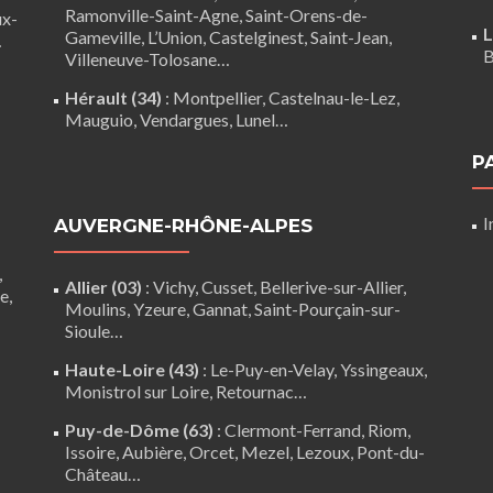
Ramonville-Saint-Agne
,
Saint-Orens-de-
ux-
L
Gameville
,
L’Union
,
Castelginest
,
Saint-Jean
,
…
B
Villeneuve-Tolosane
…
Hérault (34)
:
Montpellier
,
Castelnau-le-Lez
,
Mauguio
,
Vendargues
,
Lunel
…
P
I
AUVERGNE-RHÔNE-ALPES
,
Allier (03)
:
Vichy
, Cusset, Bellerive-sur-Allier,
re
,
Moulins
, Yzeure, Gannat,
Saint-Pourçain-sur-
Sioule
…
Haute-Loire (43)
:
Le-Puy-en-Velay
,
Yssingeaux
,
Monistrol sur Loire
,
Retournac
…
Puy-de-Dôme (63)
:
Clermont-Ferrand
,
Riom
,
Issoire
,
Aubière
,
Orcet
,
Mezel
,
Lezoux
,
Pont-du-
Château
…