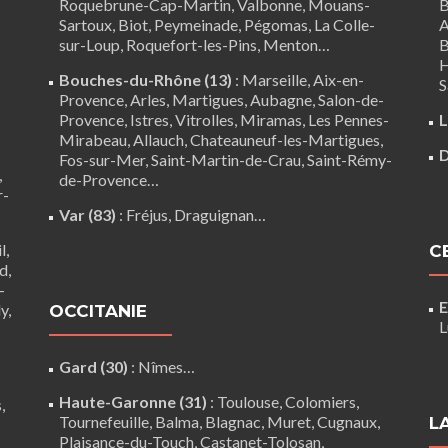
Roquebrune-Cap-Martin,
Valbonne
,
Mouans-
B
Sartoux
, Biot, Peymeinade, Pégomas, La Colle-
A
sur-Loup, Roquefort-les-Pins, Menton…
B
H
Bouches-du-Rhône (13)
:
Marseille
,
Aix-en-
S
Provence
,
Arles
,
Martigues
,
Aubagne
,
Salon-de-
Provence
,
Istres
,
Vitrolles
,
Miramas
,
Les Pennes-
L
Mirabeau
,
Allauch
,
Chateauneuf-les-Martigues
,
D
Fos-sur-Mer
,
Saint-Martin-de-Crau
,
Saint-Rémy-
,
de-Provence
…
r-
Var (83)
:
Fréjus
, Draguignan…
l,
C
d,
-
E
y,
OCCITANIE
L
Gard (30)
:
Nîmes
…
Haute-Garonne (31)
:
Toulouse
,
Colomiers
,
,
Tournefeuille
,
Balma
,
Blagnac
,
Muret
,
Cugnaux
,
L
Plaisance-du-Touch
,
Castanet-Tolosan
,