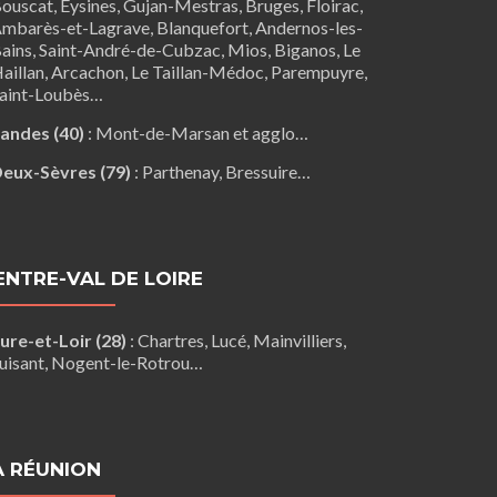
ouscat
,
Eysines
, Gujan-Mestras,
Bruges
,
Floirac
,
mbarès-et-Lagrave
,
Blanquefort
,
Andernos-les-
ains
, Saint-André-de-Cubzac,
Mios
,
Biganos
,
Le
aillan
,
Arcachon
,
Le Taillan-Médoc
,
Parempuyre
,
aint-Loubès
…
andes (40)
:
Mont-de-Marsan
et agglo…
eux-Sèvres (79)
:
Parthenay
,
Bressuire
…
ENTRE-VAL DE LOIRE
ure-et-Loir (28)
:
Chartres
,
Lucé
,
Mainvilliers
,
uisant
,
Nogent-le-Rotrou
…
A RÉUNION