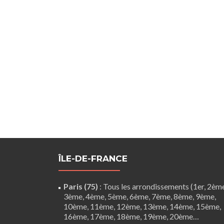
ÎLE-DE-FRANCE
Paris (75)
: Tous les arrondissements (1er, 2èm
3ème, 4ème, 5ème, 6ème, 7ème, 8ème, 9ème,
10ème, 11ème, 12ème, 13ème, 14ème, 15ème,
16ème, 17ème, 18ème, 19ème, 20ème…