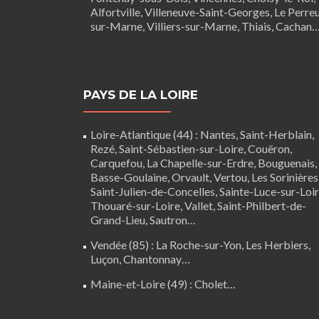
Alfortville, Villeneuve-Saint-Georges, Le Perre
sur-Marne, Villiers-sur-Marne, Thiais, Cachan
PAYS DE LA LOIRE
Loire-Atlantique (44)
:
Nantes
,
Saint-Herblain
,
Rezé
, Saint-Sébastien-sur-Loire,
Couëron
,
Carquefou
,
La Chapelle-sur-Erdre
,
Bouguenais
,
Basse-Goulaine
, Orvault,
Vertou
,
Les Sorinières
Saint-Julien-de-Concelles
,
Sainte-Luce-sur-Loi
Thouaré-sur-Loire
, Vallet, Saint-Philbert-de-
Grand-Lieu, Sautron…
Vendée (85)
:
La Roche-sur-Yon
,
Les Herbiers
,
Luçon
,
Chantonnay
…
Maine-et-Loire (49) :
Cholet
…