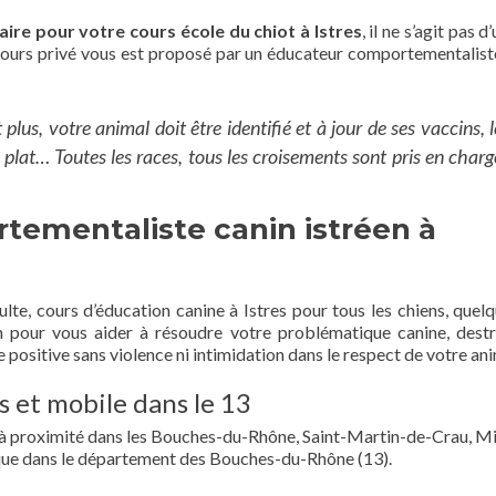
ire pour votre cours école du chiot à Istres
, il ne s’agit pas d
t cours privé vous est proposé par un éducateur comportementalist
lus, votre animal doit être identifié et à jour de ses vaccins, l
er plat… Toutes les races, tous les croisements sont pris en charg
tementaliste canin istréen à
lte, cours d’éducation canine à Istres pour tous les chiens, quelq
n pour vous aider à résoudre votre problématique canine, destr
ositive sans violence ni intimidation dans le respect de votre ani
s et mobile dans le 13
 et à proximité dans les Bouches-du-Rhône, Saint-Martin-de-Crau, M
que dans le département des Bouches-du-Rhône (13).