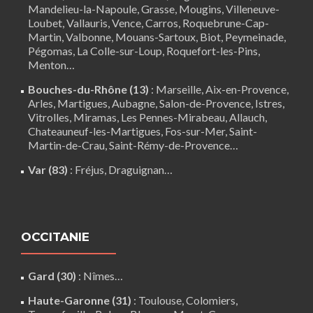
Mandelieu-la-Napoule
,
Grasse
,
Mougins
,
Villeneuve-
Loubet
,
Vallauris
,
Vence
,
Carros
, Roquebrune-Cap-
Martin,
Valbonne
,
Mouans-Sartoux
, Biot, Peymeinade,
Pégomas, La Colle-sur-Loup, Roquefort-les-Pins,
Menton…
Bouches-du-Rhône (13)
:
Marseille
,
Aix-en-Provence
,
Arles
,
Martigues
,
Aubagne
,
Salon-de-Provence
,
Istres
,
Vitrolles
,
Miramas
,
Les Pennes-Mirabeau
,
Allauch
,
Chateauneuf-les-Martigues
,
Fos-sur-Mer
,
Saint-
Martin-de-Crau
,
Saint-Rémy-de-Provence
…
Var (83)
:
Fréjus
, Draguignan…
OCCITANIE
Gard (30)
:
Nîmes
…
Haute-Garonne (31)
:
Toulouse
,
Colomiers
,