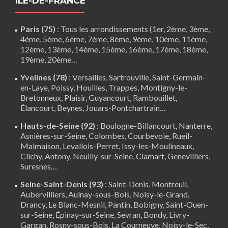
ÎLE-DE-FRANCE
Paris (75)
: Tous les arrondissements (1er, 2ème, 3ème,
4ème, 5ème, 6ème, 7ème, 8ème, 9ème, 10ème, 11ème,
12ème, 13ème, 14ème, 15ème, 16ème, 17ème, 18ème,
19ème, 20ème…
Yvelines (78)
:
Versailles
,
Sartrouville
,
Saint-Germain-
en-Laye
,
Poissy
,
Houilles
, Trappes,
Montigny-le-
Bretonneux
, Plaisir,
Guyancourt
,
Rambouillet
,
Élancourt
,
Beynes
,
Jouars-Pontchartrain
…
Hauts-de-Seine (92)
:
Boulogne-Billancourt
,
Nanterre
,
Asnières-sur-Seine, Colombes, Courbevoie, Rueil-
Malmaison, Levallois-Perret, Issy-les-Moulineaux,
Clichy, Antony, Neuilly-sur-Seine,
Clamart
, Genevilliers,
Suresnes…
Seine-Saint-Denis (93)
: Saint-Denis, Montreuil,
Aubervilliers, Aulnay-sous-Bois, Noisy-le-Grand,
Drancy, Le Blanc-Mesnil, Pantin, Bobigny, Saint-Ouen-
sur-Seine, Épinay-sur-Seine, Sevran, Bondy, Livry-
Gargan, Rosny-sous-Bois, La Courneuve, Noisy-le-Sec,