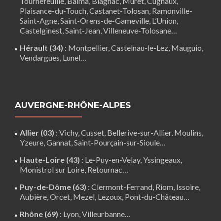
Tournefeuille
,
Balma
,
Blagnac
,
Muret
,
Cugnaux
,
Plaisance-du-Touch
,
Castanet-Tolosan
,
Ramonville-
Saint-Agne
,
Saint-Orens-de-Gameville
,
L’Union
,
Castelginest
,
Saint-Jean
,
Villeneuve-Tolosane
…
Hérault (34)
:
Montpellier
,
Castelnau-le-Lez
,
Mauguio
,
Vendargues
,
Lunel
…
AUVERGNE-RHÔNE-ALPES
Allier (03)
:
Vichy
, Cusset, Bellerive-sur-Allier,
Moulins
,
Yzeure, Gannat,
Saint-Pourçain-sur-Sioule
…
Haute-Loire (43)
:
Le-Puy-en-Velay
,
Yssingeaux
,
Monistrol sur Loire
,
Retournac
…
Puy-de-Dôme (63)
:
Clermont-Ferrand
,
Riom
,
Issoire
,
Aubière
,
Orcet
,
Mezel
,
Lezoux
,
Pont-du-Château
…
Rhône (69)
:
Lyon
, Villeurbanne…