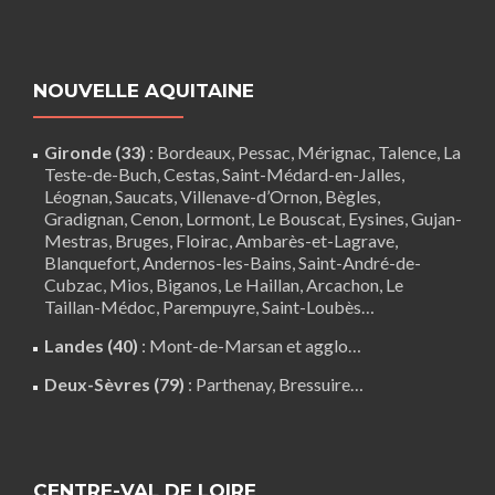
NOUVELLE AQUITAINE
Gironde (33)
:
Bordeaux
,
Pessac
,
Mérignac
,
Talence
,
La
Teste-de-Buch
,
Cestas
,
Saint-Médard-en-Jalles
,
Léognan
,
Saucats
,
Villenave-d’Ornon
,
Bègles
,
Gradignan
,
Cenon
,
Lormont
,
Le Bouscat
,
Eysines
, Gujan-
Mestras,
Bruges
,
Floirac
,
Ambarès-et-Lagrave
,
Blanquefort
,
Andernos-les-Bains
, Saint-André-de-
Cubzac,
Mios
,
Biganos
,
Le Haillan
,
Arcachon
,
Le
Taillan-Médoc
,
Parempuyre
,
Saint-Loubès
…
Landes (40)
:
Mont-de-Marsan
et agglo…
Deux-Sèvres (79)
:
Parthenay
,
Bressuire
…
CENTRE-VAL DE LOIRE