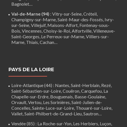
Bagnolet…
Val-de-Marne (94)
:
Vitry-sur-Seine
,
Créteil
,
Champigny-sur-Marne, Saint-Maur-des-Fossés, Ivry-
sur-Seine, Villejuif, Maisons-Alfort, Fontenay-sous-
Bois,
Vincennes
, Choisy-le-Roi, Alfortville, Villeneuve-
Saint-Georges, Le Perreux-sur-Marne, Villiers-sur-
Marne, Thiais, Cachan…
PAYS DE LA LOIRE
Loire-Atlantique (44)
:
Nantes
,
Saint-Herblain
,
Rezé
,
Saint-Sébastien-sur-Loire,
Couëron
,
Carquefou
,
La
Chapelle-sur-Erdre
,
Bouguenais
,
Basse-Goulaine
,
Orvault,
Vertou
,
Les Sorinières
,
Saint-Julien-de-
Concelles
,
Sainte-Luce-sur-Loire
,
Thouaré-sur-Loire
,
Vallet, Saint-Philbert-de-Grand-Lieu, Sautron…
Vendée (85)
:
La Roche-sur-Yon
,
Les Herbiers
,
Luçon
,