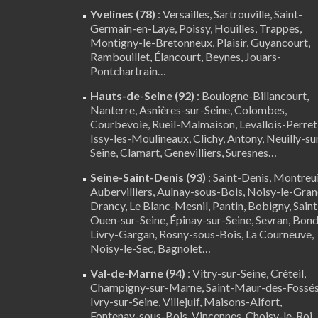
Yvelines (78)
:
Versailles
,
Sartrouville
,
Saint-
Germain-en-Laye
,
Poissy
,
Houilles
, Trappes,
Montigny-le-Bretonneux
, Plaisir,
Guyancourt
,
Rambouillet
,
Élancourt
,
Beynes
,
Jouars-
Pontchartrain
…
Hauts-de-Seine (92)
:
Boulogne-Billancourt
,
Nanterre
, Asnières-sur-Seine, Colombes,
Courbevoie, Rueil-Malmaison, Levallois-Perret
Issy-les-Moulineaux, Clichy, Antony, Neuilly-su
Seine,
Clamart
, Genevilliers, Suresnes…
Seine-Saint-Denis (93)
: Saint-Denis, Montreui
Aubervilliers, Aulnay-sous-Bois, Noisy-le-Gran
Drancy, Le Blanc-Mesnil, Pantin, Bobigny, Saint
Ouen-sur-Seine, Épinay-sur-Seine, Sevran, Bond
Livry-Gargan, Rosny-sous-Bois, La Courneuve,
Noisy-le-Sec, Bagnolet…
Val-de-Marne (94)
:
Vitry-sur-Seine
,
Créteil
,
Champigny-sur-Marne, Saint-Maur-des-Fossés
Ivry-sur-Seine, Villejuif, Maisons-Alfort,
Fontenay-sous-Bois,
Vincennes
, Choisy-le-Roi,