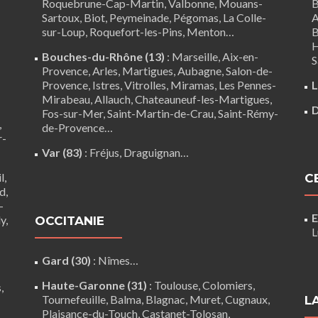
Roquebrune-Cap-Martin,
Valbonne
,
Mouans-
B
Sartoux
, Biot, Peymeinade, Pégomas, La Colle-
A
sur-Loup, Roquefort-les-Pins, Menton…
B
H
Bouches-du-Rhône (13)
:
Marseille
,
Aix-en-
S
Provence
,
Arles
,
Martigues
,
Aubagne
,
Salon-de-
Provence
,
Istres
,
Vitrolles
,
Miramas
,
Les Pennes-
L
Mirabeau
,
Allauch
,
Chateauneuf-les-Martigues
,
D
Fos-sur-Mer
,
Saint-Martin-de-Crau
,
Saint-Rémy-
,
de-Provence
…
r-
Var (83)
:
Fréjus
, Draguignan…
l,
C
d,
-
E
y,
OCCITANIE
L
Gard (30)
:
Nîmes
…
Haute-Garonne (31)
:
Toulouse
,
Colomiers
,
,
Tournefeuille
,
Balma
,
Blagnac
,
Muret
,
Cugnaux
,
L
Plaisance-du-Touch
,
Castanet-Tolosan
,