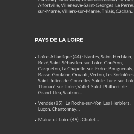
Alfortville, Villeneuve-Saint-Georges, Le Perre
sur-Marne, Villiers-sur-Marne, Thiais, Cachan
PAYS DE LA LOIRE
Loire-Atlantique (44)
:
Nantes
,
Saint-Herblain
,
Rezé
, Saint-Sébastien-sur-Loire,
Couëron
,
Carquefou
,
La Chapelle-sur-Erdre
,
Bouguenais
,
Basse-Goulaine
, Orvault,
Vertou
,
Les Sorinières
Saint-Julien-de-Concelles
,
Sainte-Luce-sur-Loi
Thouaré-sur-Loire
, Vallet, Saint-Philbert-de-
Grand-Lieu, Sautron…
Vendée (85)
:
La Roche-sur-Yon
,
Les Herbiers
,
Luçon
,
Chantonnay
…
Maine-et-Loire (49) :
Cholet
…