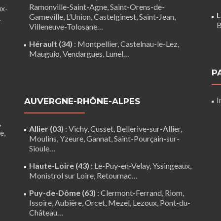
Ramonville-Saint-Agne
,
Saint-Orens-de-
ux-
L
Gameville
,
L’Union
,
Castelginest
,
Saint-Jean
,
…
B
Villeneuve-Tolosane
…
Hérault (34)
:
Montpellier
,
Castelnau-le-Lez
,
Mauguio
,
Vendargues
,
Lunel
…
P
I
AUVERGNE-RHÔNE-ALPES
,
Allier (03)
:
Vichy
, Cusset, Bellerive-sur-Allier,
re
,
Moulins
, Yzeure, Gannat,
Saint-Pourçain-sur-
Sioule
…
Haute-Loire (43)
:
Le-Puy-en-Velay
,
Yssingeaux
,
Monistrol sur Loire
,
Retournac
…
Puy-de-Dôme (63)
:
Clermont-Ferrand
,
Riom
,
Issoire
,
Aubière
,
Orcet
,
Mezel
,
Lezoux
,
Pont-du-
Château
…