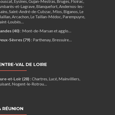
ouscat
,
Eysines
, Gujan-Mestras,
Bruges
,
Floirac
,
mbarès-et-Lagrave
,
Blanquefort
,
Andernos-les-
ains
, Saint-André-de-Cubzac,
Mios
,
Biganos
,
Le
aillan
,
Arcachon
,
Le Taillan-Médoc
,
Parempuyre
,
aint-Loubès
…
andes (40)
:
Mont-de-Marsan
et agglo…
eux-Sèvres (79)
:
Parthenay
,
Bressuire
…
ENTRE-VAL DE LOIRE
ure-et-Loir (28)
:
Chartres
,
Lucé
,
Mainvilliers
,
uisant
,
Nogent-le-Rotrou
…
A RÉUNION