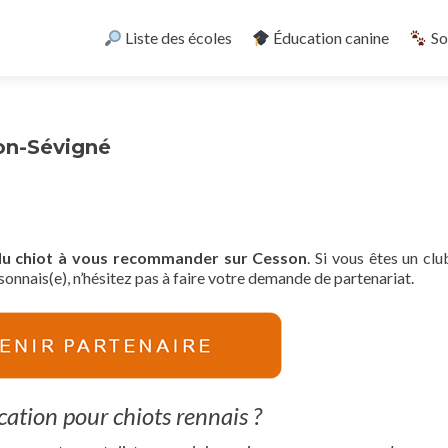
Skip
to
Liste des écoles
Éducation canine
So
content
son-Sévigné
e du chiot à vous recommander sur Cesson
. Si vous êtes un clu
onnais(e), n’hésitez pas à faire votre demande de partenariat.
ation pour chiots rennais ?