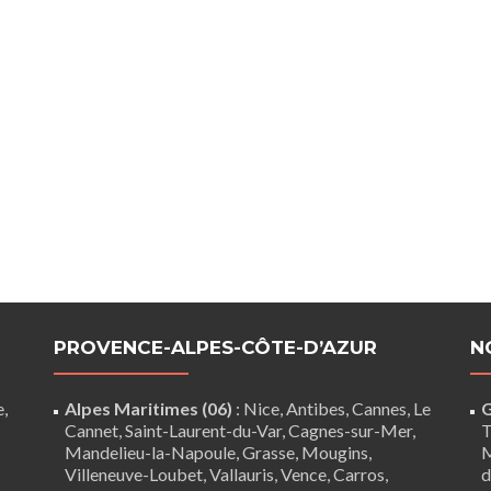
PROVENCE-ALPES-CÔTE-D’AZUR
N
e,
Alpes Maritimes (06)
:
Nice
,
Antibes
,
Cannes
,
Le
G
Cannet
,
Saint-Laurent-du-Var
,
Cagnes-sur-Mer
,
T
Mandelieu-la-Napoule
,
Grasse
,
Mougins
,
M
Villeneuve-Loubet
,
Vallauris
,
Vence
,
Carros
,
d