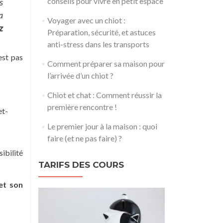
conseils pour vivre en petit espace
s
a
Voyager avec un chiot :
z
Préparation, sécurité, et astuces
anti-stress dans les transports
est pas
Comment préparer sa maison pour
l’arrivée d’un chiot ?
Chiot et chat : Comment réussir la
première rencontre !
et-
Le premier jour à la maison : quoi
faire (et ne pas faire) ?
ibilité
TARIFS DES COURS
et son