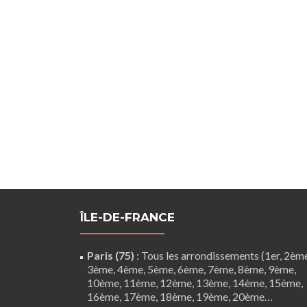
ÎLE-DE-FRANCE
Paris (75)
: Tous les arrondissements (1er, 2èm
3ème, 4ème, 5ème, 6ème, 7ème, 8ème, 9ème,
10ème, 11ème, 12ème, 13ème, 14ème, 15ème,
16ème, 17ème, 18ème, 19ème, 20ème…