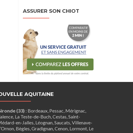
ASSURER SON CHIOT
OUVELLE AQUITAINE
ironde (33)
:
Bordeaux
,
Pessac
,
Mérignac
,
alence
,
La Teste-de-Buch
,
Cestas
,
Saint-
édard-en-Jalles
,
Léognan
,
Saucats
,
Villenave-
’Ornon
,
Bègles
,
Gradignan
,
Cenon
,
Lormont
,
Le