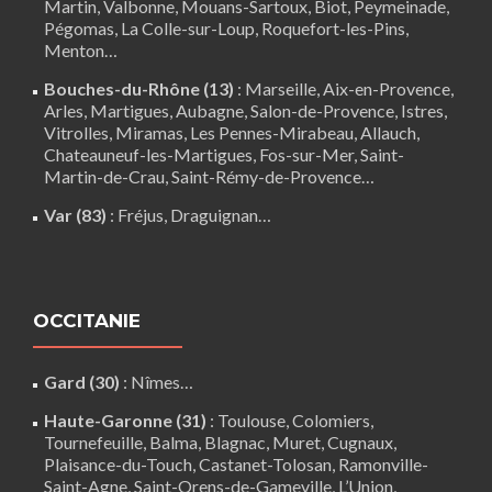
Martin,
Valbonne
,
Mouans-Sartoux
, Biot, Peymeinade,
Pégomas, La Colle-sur-Loup, Roquefort-les-Pins,
Menton…
Bouches-du-Rhône (13)
:
Marseille
,
Aix-en-Provence
,
Arles
,
Martigues
,
Aubagne
,
Salon-de-Provence
,
Istres
,
Vitrolles
,
Miramas
,
Les Pennes-Mirabeau
,
Allauch
,
Chateauneuf-les-Martigues
,
Fos-sur-Mer
,
Saint-
Martin-de-Crau
,
Saint-Rémy-de-Provence
…
Var (83)
:
Fréjus
, Draguignan…
OCCITANIE
Gard (30)
:
Nîmes
…
Haute-Garonne (31)
:
Toulouse
,
Colomiers
,
Tournefeuille
,
Balma
,
Blagnac
,
Muret
,
Cugnaux
,
Plaisance-du-Touch
,
Castanet-Tolosan
,
Ramonville-
Saint-Agne
,
Saint-Orens-de-Gameville
,
L’Union
,