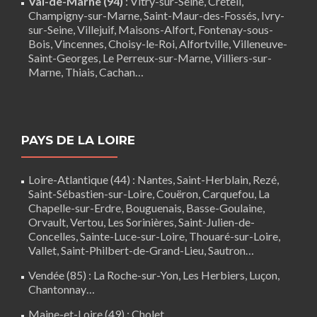
Val-de-Marne (94)
:
Vitry-sur-Seine
,
Créteil
,
Champigny-sur-Marne, Saint-Maur-des-Fossés, Ivry-
sur-Seine, Villejuif, Maisons-Alfort, Fontenay-sous-
Bois,
Vincennes
, Choisy-le-Roi, Alfortville, Villeneuve-
Saint-Georges, Le Perreux-sur-Marne, Villiers-sur-
Marne, Thiais, Cachan…
PAYS DE LA LOIRE
Loire-Atlantique (44)
:
Nantes
,
Saint-Herblain
,
Rezé
,
Saint-Sébastien-sur-Loire,
Couëron
,
Carquefou
,
La
Chapelle-sur-Erdre
,
Bouguenais
,
Basse-Goulaine
,
Orvault,
Vertou
,
Les Sorinières
,
Saint-Julien-de-
Concelles
,
Sainte-Luce-sur-Loire
,
Thouaré-sur-Loire
,
Vallet, Saint-Philbert-de-Grand-Lieu, Sautron…
Vendée (85)
:
La Roche-sur-Yon
,
Les Herbiers
,
Luçon
,
Chantonnay
…
Maine-et-Loire (49) :
Cholet
…