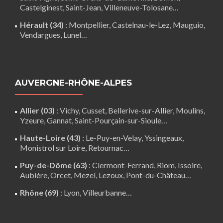
Castelginest
,
Saint-Jean
,
Villeneuve-Tolosane
…
Hérault (34)
:
Montpellier
,
Castelnau-le-Lez
,
Mauguio
,
Vendargues
,
Lunel
…
AUVERGNE-RHÔNE-ALPES
Allier (03)
:
Vichy
, Cusset, Bellerive-sur-Allier,
Moulins
,
Yzeure, Gannat,
Saint-Pourçain-sur-Sioule
…
Haute-Loire (43)
:
Le-Puy-en-Velay
,
Yssingeaux
,
Monistrol sur Loire
,
Retournac
…
Puy-de-Dôme (63)
:
Clermont-Ferrand
,
Riom
,
Issoire
,
Aubière
,
Orcet
,
Mezel
,
Lezoux
,
Pont-du-Château
…
Rhône (69)
:
Lyon
, Villeurbanne…