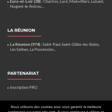
Eure-et-Loir (28)
:
Chartres
,
Lucé
,
Mainvilliers
,
Luisant
,
Nogent-le-Rotrou
…
LA RÉUNION
La Réunion (974)
:
Saint-Paul
,
Saint-Gilles-les-Bains
,
Les Salines,
La Possession
…
PARTENARIAT
Inscription PRO
Nous utilisons des cookies pour vous garantir la meilleure
expérience sur notre site web. Si vous continuez à utiliser ce