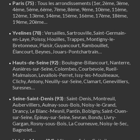
Paris (75)
: Tous les arrondissements (1er, 2ème, 3ème,
4ème, 5ème, 6ème, 7ème, 8ème, 9ème, 10ème, 11ème,
12ème, 13ème, 14ème, 15ème, 16ème, 17ème, 18ème,
19ème, 20ème…
Yvelines (78)
:
Versailles
,
Sartrouville
,
Saint-Germain-
en-Laye
,
Poissy
,
Houilles
, Trappes,
Montigny-le-
Bretonneux
, Plaisir,
Guyancourt
,
Rambouillet
,
Élancourt
,
Beynes
,
Jouars-Pontchartrain
…
Hauts-de-Seine (92)
:
Boulogne-Billancourt
,
Nanterre
,
Asnières-sur-Seine, Colombes, Courbevoie, Rueil-
Malmaison, Levallois-Perret, Issy-les-Moulineaux,
Clichy, Antony, Neuilly-sur-Seine,
Clamart
, Genevilliers,
Suresnes…
Seine-Saint-Denis (93)
: Saint-Denis, Montreuil,
Aubervilliers, Aulnay-sous-Bois, Noisy-le-Grand,
Drancy, Le Blanc-Mesnil, Pantin, Bobigny, Saint-Ouen-
sur-Seine, Épinay-sur-Seine, Sevran, Bondy, Livry-
Gargan, Rosny-sous-Bois, La Courneuve, Noisy-le-Sec,
Bagnolet…